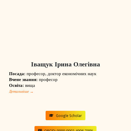
Іващук Ірина Олегівна
Посада:
професор, доктор економічних наук
Вчене звання:
професор
Освіта:
вища
Детальніше →
Google Scholar
ORCID: 0000-0002-4906-799X