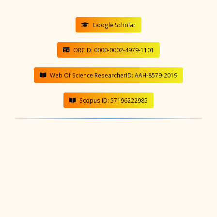
Google Scholar
ORCID: 0000-0002-4979-1101
Web Of Science ResearcherID: AAH-8579-2019
Scopus ID: 57196222985