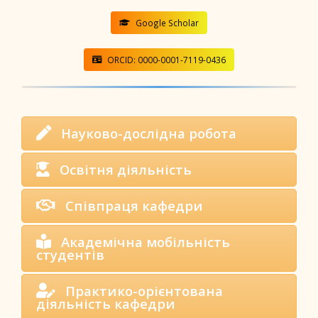
Google Scholar
ORCID: 0000-0001-7119-0436
Науково-дослідна робота
Освітня діяльність
Співпраця кафедри
Академічна мобільність
студентів
Практико-орієнтована
діяльність кафедри