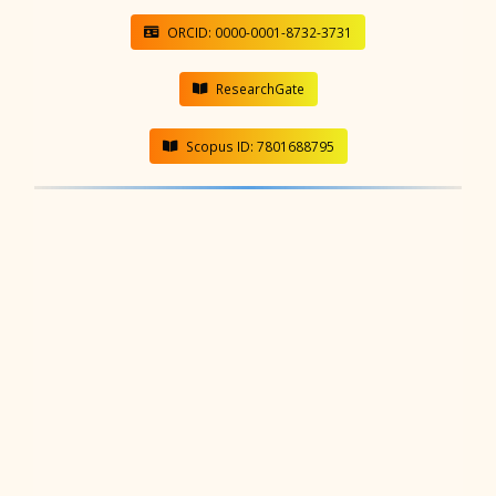
ORCID: 0000-0001-8732-3731
ResearchGate
Scopus ID: 7801688795