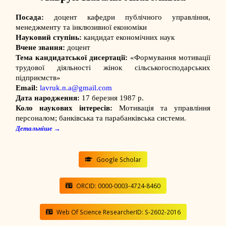
Посада:
доцент кафедри публічного управління,
менеджменту та інклюзивної економіки
Науковий ступінь:
кандидат економічних наук
Вчене звання:
доцент
Тема кандидатської дисертації:
«Формування мотивації
трудової діяльності жінок сільськогосподарських
підприємств»
Email:
lavruk.n.a@gmail.com
Дата народження:
17 березня 1987 р.
Коло наукових інтересів:
Мотивація та управління
персоналом; банківська та парабанківська системи.
Детальніше →
Google Scholar
ORCID: 0000-0003-4724-8460
Web Of Science ResearcherID: S-2602-2016