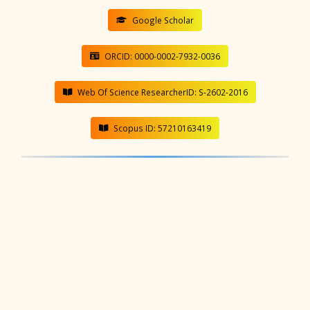
Google Scholar
ORCID: 0000-0002-7932-0036
Web Of Science ResearcherID: S-2602-2016
Scopus ID: 57210163419