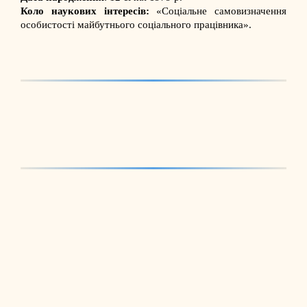
Коло наукових інтересів:
«Соціальне самовизначення
особистості майбутнього соціального працівника».
Про нас
Нормативно-правові
документи
Бази практики