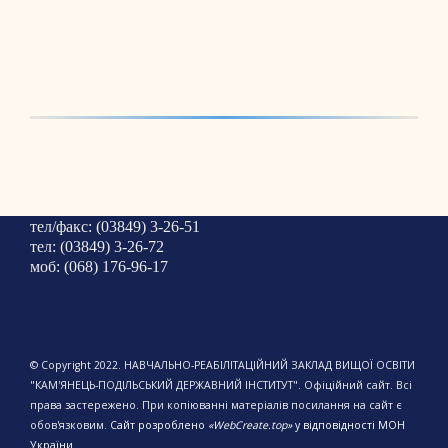
тел/факс: (03849) 3-26-51
тел: (03849) 3-26-72
моб: (068) 176-96-17
© Copyright 2022. НАВЧАЛЬНО-РЕАБІЛІТАЦІЙНИЙ ЗАКЛАД ВИЩОЇ ОСВІТИ
"КАМ'ЯНЕЦЬ-ПОДІЛЬСЬКИЙ ДЕРЖАВНИЙ ІНСТИТУТ". Офіційний сайт. Всі
права застережено. При копіюванні матеріалів посилання на сайт є
обов'язковим.
Сайт розроблено
«WebCreate.top»
у відповідності МОН
України.