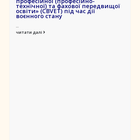
професійної (професійно-
технічної) та фахової передвищої
освіти» (CBVET) під час дії
воєнного стану
...
читати далі