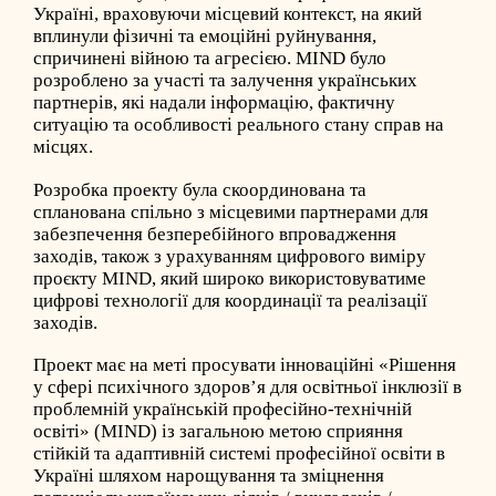
Україні, враховуючи місцевий контекст, на який
вплинули фізичні та емоційні руйнування,
спричинені війною та агресією. MIND було
розроблено за участі та залучення українських
партнерів, які надали інформацію, фактичну
ситуацію та особливості реального стану справ на
місцях.
Розробка проекту була скоординована та
спланована спільно з місцевими партнерами для
забезпечення безперебійного впровадження
заходів, також з урахуванням цифрового виміру
проєкту MIND, який широко використовуватиме
цифрові технології для координації та реалізації
заходів.
Проект має на меті просувати інноваційні «Рішення
у сфері психічного здоров’я для освітньої інклюзії в
проблемній українській професійно-технічній
освіті» (MIND) із загальною метою сприяння
стійкій та адаптивній системі професійної освіти в
Україні шляхом нарощування та зміцнення