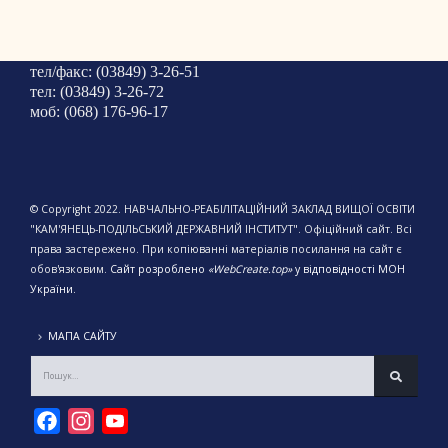
тел/факс: (03849) 3-26-51
тел: (03849) 3-26-72
моб: (068) 176-96-17
© Copyright 2022. НАВЧАЛЬНО-РЕАБІЛІТАЦІЙНИЙ ЗАКЛАД ВИЩОЇ ОСВІТИ
"КАМ'ЯНЕЦЬ-ПОДІЛЬСЬКИЙ ДЕРЖАВНИЙ ІНСТИТУТ". Офіційний сайт. Всі
права застережено. При копіюванні матеріалів посилання на сайт є
обов'язковим.
Сайт розроблено
«WebCreate.top»
у відповідності МОН
України.
МАПА САЙТУ
Facebook
Instagram
YouTube