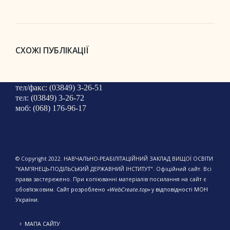
СХОЖІ ПУБЛІКАЦІЇ
тел/факс: (03849) 3-26-51
тел: (03849) 3-26-72
моб: (068) 176-96-17
© Copyright 2022. НАВЧАЛЬНО-РЕАБІЛІТАЦІЙНИЙ ЗАКЛАД ВИЩОЇ ОСВІТИ
"КАМ'ЯНЕЦЬ-ПОДІЛЬСЬКИЙ ДЕРЖАВНИЙ ІНСТИТУТ". Офіційний сайт. Всі
права застережено. При копіюванні матеріалів посилання на сайт є
обов'язковим.
Сайт розроблено
«WebCreate.top»
у відповідності МОН
України.
МАПА САЙТУ