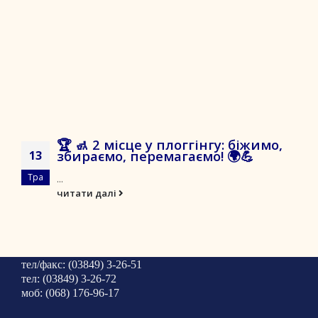
🏆 🚮 2 місце у плоггінгу: біжимо,
збираємо, перемагаємо! 🌍💪
13
Тра
...
читати далі
тел/факс: (03849) 3-26-51
тел: (03849) 3-26-72
моб: (068) 176-96-17