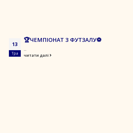
🏆ЧЕМПІОНАТ З ФУТЗАЛУ⚽️
13
...
Тра
читати далі