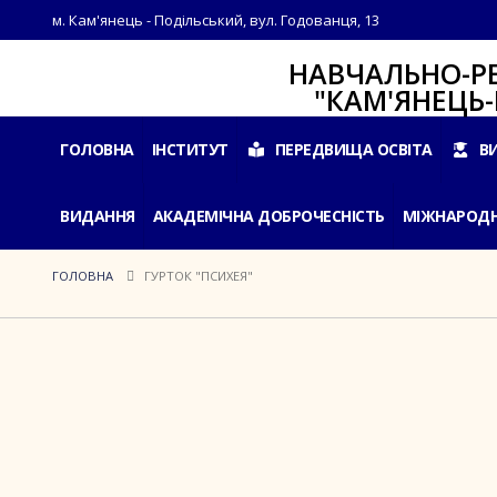
м. Кам'янець - Подільський, вул. Годованця, 13
НАВЧАЛЬНО-РЕАБІЛ
"КАМ'ЯНЕЦЬ-ПОДІ
ГОЛОВНА
ІНСТИТУТ
ПЕРЕДВИЩА ОСВІТА
В
ВИДАННЯ
АКАДЕМІЧНА ДОБРОЧЕСНІСТЬ
МІЖНАРОДН
ГОЛОВНА
ГУРТОК "ПСИХЕЯ"