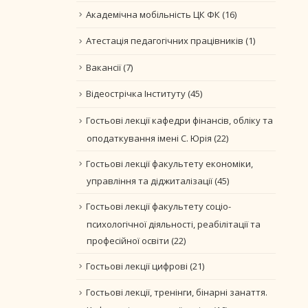
Академічна мобільність ЦК ФК
(16)
Атестація педагогічних працівників
(1)
Вакансії
(7)
Відеострічка Інституту
(45)
Гостьові лекції кафедри фінансів, обліку та
оподаткування імені С. Юрія
(22)
Гостьові лекції факультету економіки,
управління та діджиталізації
(45)
Гостьові лекції факультету соціо-
психологічної діяльності, реабілітації та
професійної освіти
(22)
Гостьові лекції цифрові
(21)
Гостьові лекції, тренінги, бінарні занаття.