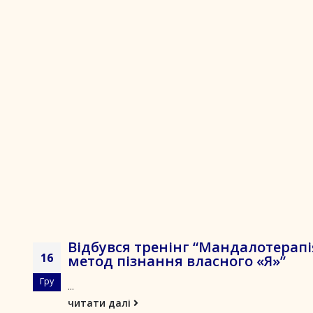
Відбувся тренінг “Мандалотерапі
16
метод пізнання власного «Я»”
Гру
...
читати далі