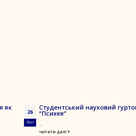
я як
Студентський науковий гурто
26
“Психея”
Лют
...
читати далі