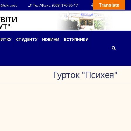
i@ukr.net
Тел/Факс: (068) 176-96-17
Translate
ВІТИ
Т"
ВИТКУ
СТУДЕНТУ
НОВИНИ
ВСТУПНИКУ
Гурток "Психея"