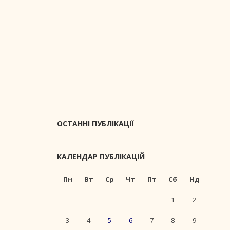
ОСТАННІ ПУБЛІКАЦІЇ
КАЛЕНДАР ПУБЛІКАЦІЙ
Пн
Вт
Ср
Чт
Пт
Сб
Нд
1
2
3
4
5
6
7
8
9