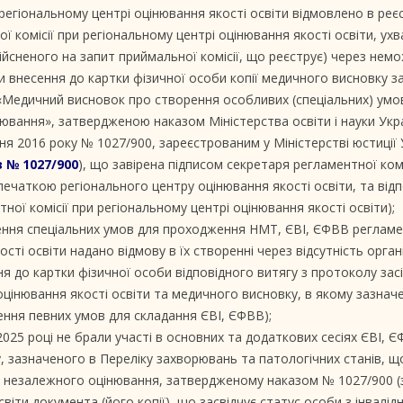
регіональному центрі оцінювання якості освіти відмовлено в реєс
ої комісії при регіональному центрі оцінювання якості освіти, ух
ійсненого на запит приймальної комісії, що реєструє) через нем
и внесення до картки фізичної особи копії медичного висновку 
 «Медичний висновок про створення особливих (спеціальних) умо
вання», затвердженою наказом Міністерства освіти і науки Укра
ня 2016 року № 1027/900, зареєстрованим у Міністерстві юстиції 
 № 1027/900
), що завірена підписом секретаря регламентної комі
 печаткою регіонального центру оцінювання якості освіти, та від
ної комісії при регіональному центрі оцінювання якості освіти);
ення спеціальних умов для проходження НМТ, ЄВІ, ЄФВВ реглам
сті освіти надано відмову в їх створенні через відсутність орган
я до картки фізичної особи відповідного витягу з протоколу зас
 оцінювання якості освіти та медичного висновку, в якому зазнач
ення певних умов для складання ЄВІ, ЄФВВ);
в 2025 році не брали участі в основних та додаткових сесіях ЄВІ, 
, зазначеного в Переліку захворювань та патологічних станів, 
незалежного оцінювання, затвердженому наказом № 1027/900 (
віти документа (його копії), що засвідчує статус особи з інвалідн