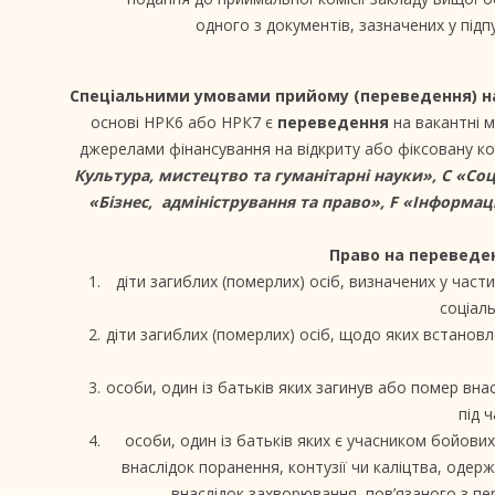
одного з документів, зазначених у підп
Спеціальними умовами прийому (переведення) н
основі НРК6 або НРК7 є
переведення
на вакантні м
джерелами фінансування на відкриту або фіксовану к
Культура, мистецтво та гуманітарні науки», C «Соц
«Бізнес, адміністрування та право», F «Інформац
Право на переведе
діти загиблих (померлих) осіб, визначених у части
соціаль
діти загиблих (померлих) осіб, щодо яких встанов
особи, один із батьків яких загинув або помер вна
під ч
особи, один із батьків яких є учасником бойових
внаслідок поранення, контузії чи каліцтва, одерж
внаслідок захворювання, пов’язаного з пер