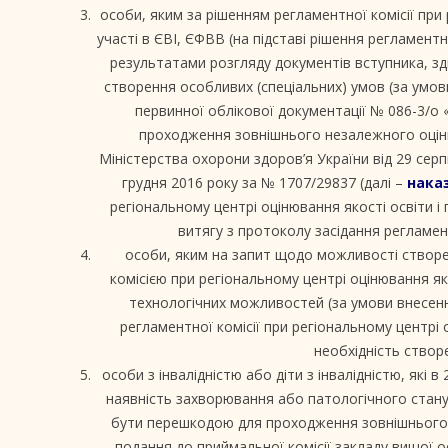
особи, яким за рішенням регламентної комісії при 
участі в ЄВІ, ЄФВВ (на підставі рішення регламентн
результатами розгляду документів вступника, зд
створення особливих (спеціальних) умов (за умов
первинної облікової документації № 086-3/о
проходження зовнішнього незалежного оціню
Міністерства охорони здоров’я України від 29 серп
грудня 2016 року за № 1707/29837 (далі –
наказ
регіональному центрі оцінювання якості освіти і
витягу з протоколу засідання регламент
особи, яким на запит щодо можливості створ
комісією при регіональному центрі оцінювання яко
технологічних можливостей (за умови внесенн
регламентної комісії при регіональному центрі
необхідність створ
особи з інвалідністю або діти з інвалідністю, які 
наявність захворювання або патологічного стану
бути перешкодою для проходження зовнішнього 
подання до приймальної комісії закладу вищої ос