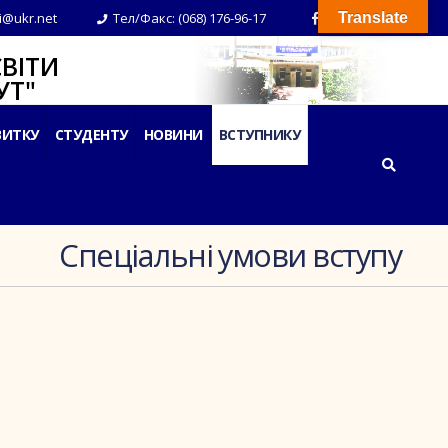
i@ukr.net
Тел/Факс: (068) 176-96-17
Translate
ВІТИ
Т"
ВИТКУ
СТУДЕНТУ
НОВИНИ
ВСТУПНИКУ
Спеціальні умови вступу