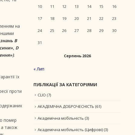
10
11
12
13
14
15
16
17
18
19
20
21
22
23
ленням на
24
25
26
27
28
29
30
 іншими
 знань B
31
сини», D
ення»)
.
Серпень 2026
« Лип
арантії їх
ПУБЛІКАЦІЇ ЗА КАТЕГОРІЯМИ
есії проти
CLIO
(7)
, одержаних
АКАДЕМІЧНА ДОБРОЧЕСНІСТЬ
(61)
Академічна мобільність
(3)
бо помер
, а також
Академічна мобільність (Цифрові)
(3)
в;