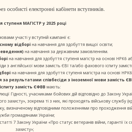
ез особисті електронні кабінети вступників.
 ступеня МАГІСТР у 2025 році
овами участі у вступній кампанії є:
рсному відборі
на навчання для здобуття вищої освіти;
реведення)
на навчання за державним замовленням.
борі
на навчання для здобуття ступеня магістр на основі НРК6 а
іди з англійської мови замість ЄВІ та/або фахового іспиту заміс
дборі
на навчання для здобуття ступеня магістра на основі НРК
я за результатами співбесіди з іноземної мови замість ЄВ
іспиту замість ЄФВВ
мають:
ції Гідності, учасниками бойових дій відповідно до Закону Укра
ного захисту», зокрема ті з них, які проходять військову службу (к
дку, визначеному відповідними положеннями про проходження ві
ужби громадянами України;
статті 7 Закону України «Про статус ветеранів війни, гарантії їх 
захисту»;