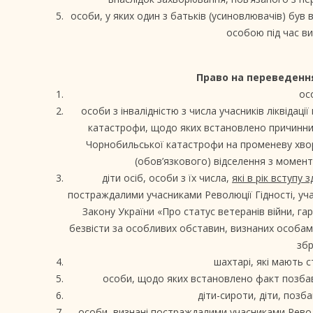
особи, у яких один з батьків (усиновлювачів) був
особою під час ви
Право на переведення
осо
особи з інвалідністю з числа учасників ліквідаці
катастрофи, щодо яких встановлено причинний
Чорнобильської катастрофи на променеву хворо
(обов’язкового) відселення з моменту
діти осіб, особи з їх числа,
які в рік вступу 
постраждалими учасниками Революції Гідності, учас
Закону України «Про статус ветеранів війни, гар
безвісти за особливих обставин, визнаних особа
збр
шахтарі, які мають 
особи, щодо яких встановлено факт позбавл
діти-сироти, діти, позба
особи, визнані постраждалими учасниками Револю