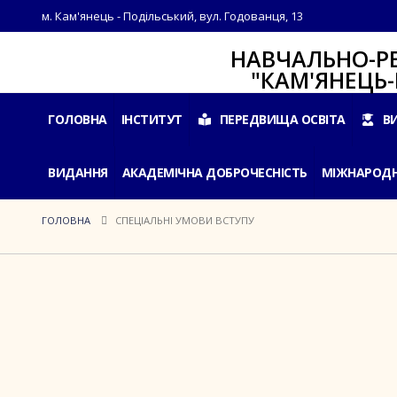
м. Кам'янець - Подільський, вул. Годованця, 13
НАВЧАЛЬНО-РЕАБІЛ
"КАМ'ЯНЕЦЬ-ПОДІ
ГОЛОВНА
ІНСТИТУТ
ПЕРЕДВИЩА ОСВІТА
В
ВИДАННЯ
АКАДЕМІЧНА ДОБРОЧЕСНІСТЬ
МІЖНАРОДН
ГОЛОВНА
СПЕЦІАЛЬНІ УМОВИ ВСТУПУ