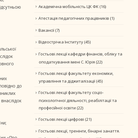
Академічна мобільність ЦК ФК
(16)
відсутньою
Атестація педагогічних працівників
(1)
Вакансії
(7)
Відеострічка Інституту
(45)
ильської
Гостьові лекції кафедри фінансів, обліку та
слідок
оподаткування імені С. Юрія
(22)
мовного
Гостьові лекції факультету економіки,
аних
управління та діджиталізації
(45)
повідно до
Гостьові лекції факультету соціо-
 зниклих
психологічної діяльності, реабілітації та
 внаслідок
професійної освіти
(22)
Гостьові лекції цифрові
(21)
ни;
Гостьові лекції, тренінги, бінарні занаття.
їни «Про