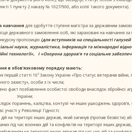
ункті 1 пункту 2 наказу № 1027/900, або копії такого документа).
а навчання
для здобуття ступеня магістра за державним замов
ісця державного замовлення осіб, які зараховані на навчання за
онкурсну пропозицію
(для вступників на спеціальності галузей
іальні науки, журналістика, інформація та міжнародні відно
ійні технології», I «Охорона здоров’я та соціальне забезпеч
ння в обов’язковому порядку
мають:
1
ні першій статті 10
Закону України «Про статус ветеранів війни, г
ного захисту», особи з їх числа;
лено факт позбавлення особистої свободи внаслідок збройної агр
України;
слідок поранень, каліцтва, контузії чи інших ушкоджень здоров’я
ас участі у Революції Гідності;
 дій на території інших держав, який загинув (пропав безвісти) а
аних під час воєнних дій та конфліктів на території інших держав
ебуванням на території інших держав під час цих дій та конфлікті