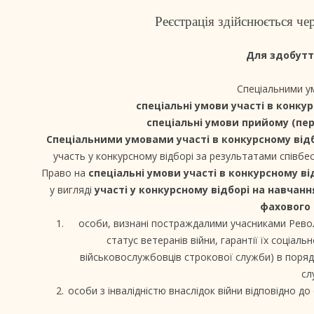
Реєстрація здійснюється чер
Для здобуття
Спеціальними ум
спеціальні умови участі в конку
спеціальні умови прийому (пе
Спеціальними умовами участі в конкурсному від
участь у конкурсному відборі за результатами співбес
Право на
спеціальні умови участі в конкурсному ві
у вигляді
участі у конкурсному відборі на навчанн
фахового 
особи, визнані постраждалими учасниками Револю
статус ветеранів війни, гарантії їх соціаль
військовослужбовців строкової служби) в поря
сл
особи з інвалідністю внаслідок війни відповідно до 