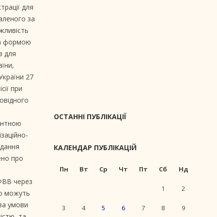
трації для
валеного за
ожливість
за формою
в для
їни,
України 27
сії при
повідного
ОСТАННІ ПУБЛІКАЦІЇ
ентною
ізаційно-
ідання
КАЛЕНДАР ПУБЛІКАЦІЙ
ено про
Пн
Вт
Ср
Чт
Пт
Сб
Нд
ЄФВВ через
1
2
що можуть
за умови
3
4
5
6
7
8
9
істю, та