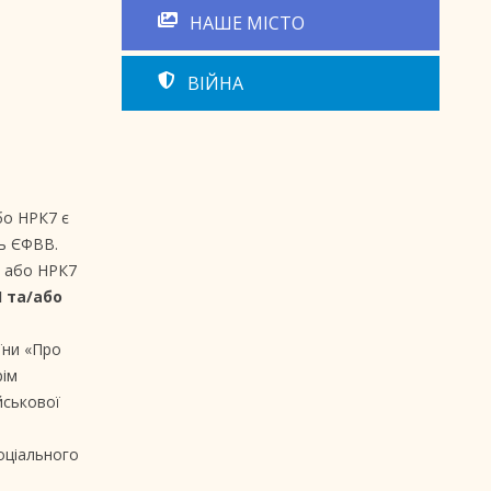
НАШЕ МІСТО
ВІЙНА
бо НРК7 є
ть ЄФВВ.
6 або НРК7
І та/або
їни «Про
рім
йськової
соціального