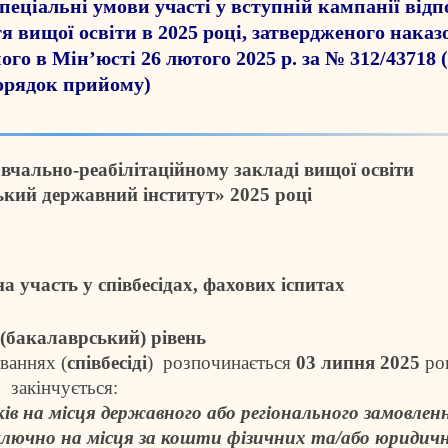
пеціальні умови участі у вступній кампанії відп
я вищої освіти в 2025 році, затвердженого нак
го в Мін’юсті 26 лютого 2025 р. за № 312/43718 (
орядок
прийому)
Навчально-реабілітаційному закладі вищої освіти
кий державний інститут» 2025 році
на участь у співбесідах, фахових іспитах
(бакалаврський) рівень
ваннях (
співбесіді
) розпочинається
03 липня 2025
рок
закінчується:
ів на місця державного або регіонального замовлен
ключно на місця за кошти фізичних та/або юридичн