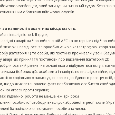
 військовослужбовцем, який загинув чи визнаний судом безвісно 
конання ним обов’язків військової служби.
 за наявності вакантних місць мають
:
би з інвалідністю I, II групи;
ї наслідків аварії на Чорнобильській АЕС та потерпілих від Чорноб
 зв’язок інвалідності з Чорнобильською катастрофою, хворі вна
бу (категорія 1) та особи, які постійно проживали у зоні безу
 аварії до прийняття постанови про відселення (категорія 2);
здобули освітній рівень, на основі якого відбувається вступ
, визн
никами бойових дій, особами з інвалідністю внаслідок війни, від
антії їх соціального захисту», внесених до Єдиного реєстру осіб,
ми, щодо яких встановлено факт позбавлення особистої свободи
ойної агресії проти України;
стаж підземної роботи не менше ніж три роки;
ення особистої свободи внаслідок збройної агресії проти Украї
влені батьківського піклування, особи з їх числа.
ції Гідності, учасниками бойових дій відповідно до Закону Укра