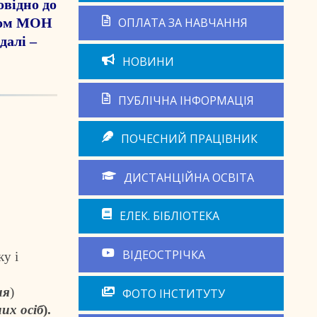
овідно до
азом МОН
ОПЛАТА ЗА НАВЧАННЯ
далі –
НОВИНИ
ПУБЛІЧНА ІНФОРМАЦІЯ
ПОЧЕСНИЙ ПРАЦІВНИК
ДИСТАНЦІЙНА ОСВІТА
ЕЛЕК. БІБЛІОТЕКА
ВІДЕОСТРІЧКА
у і
ня
)
ФОТО ІНСТИТУТУ
их осіб
).