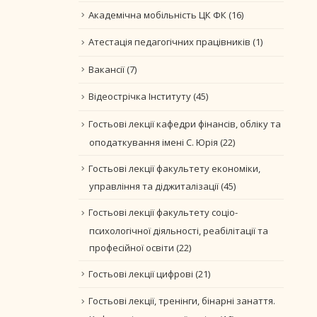
Академічна мобільність ЦК ФК
(16)
Атестація педагогічних працівників
(1)
Вакансії
(7)
Відеострічка Інституту
(45)
Гостьові лекції кафедри фінансів, обліку та
оподаткування імені С. Юрія
(22)
Гостьові лекції факультету економіки,
управління та діджиталізації
(45)
Гостьові лекції факультету соціо-
психологічної діяльності, реабілітації та
професійної освіти
(22)
Гостьові лекції цифрові
(21)
Гостьові лекції, тренінги, бінарні занаття.