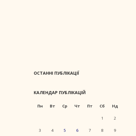
ОСТАННІ ПУБЛІКАЦІЇ
КАЛЕНДАР ПУБЛІКАЦІЙ
Пн
Вт
Ср
Чт
Пт
Сб
Нд
1
2
3
4
5
6
7
8
9