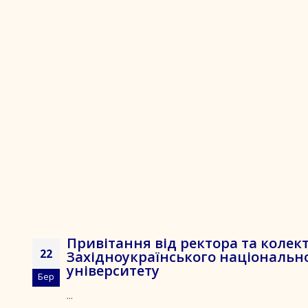
Привітання від ректора та колек
22
Західноукраїнського національн
університету
Бер
...