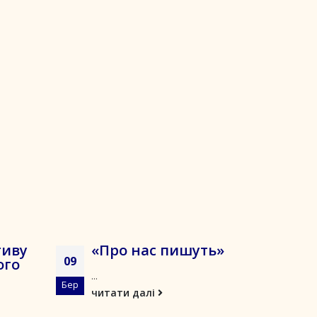
тиву
«Про нас пишуть»
09
ого
...
Бер
читати далі