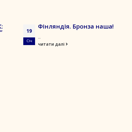
:
Фінляндія. Бронза наша!
19
”
...
Січ
читати далі