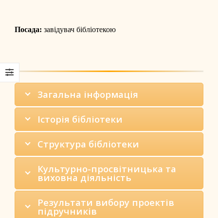
Посада:
завідувач бібліотекою
Загальна інформація
Історія бібліотеки
Структура бібліотеки
Культурно-просвітницька та
виховна діяльність
Результати вибору проектів
підручників