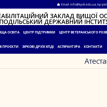
Email:
info@kpdi.edu.ua
,
kp-pet
ІТАЦІЙНИЙ ЗАКЛАД ВИЩОЇ ОС
ЛЬСЬКИЙ ДЕРЖАВНИЙ ІНСТИТУ
ИЩА ОСВІТА
ЦЕНТР ПІДТРИМКИ
ЦЕНТР ВЕТЕРАНСЬКОГО РОЗ
І ПРОЄКТИ
ЗІРКОВІ ДРУЗІ КПДІ
АСПІРАНТУРА
КОНТАКТИ
Атеста