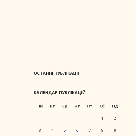
ОСТАННІ ПУБЛІКАЦІЇ
КАЛЕНДАР ПУБЛІКАЦІЙ
Пн
Вт
Ср
Чт
Пт
Сб
Нд
1
2
3
4
5
6
7
8
9