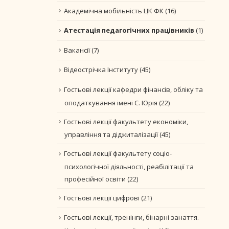
Академічна мобільність ЦК ФК
(16)
Атестація педагогічних працівників
(1)
Вакансії
(7)
Відеострічка Інституту
(45)
Гостьові лекції кафедри фінансів, обліку та
оподаткування імені С. Юрія
(22)
Гостьові лекції факультету економіки,
управління та діджиталізації
(45)
Гостьові лекції факультету соціо-
психологічної діяльності, реабілітації та
професійної освіти
(22)
Гостьові лекції цифрові
(21)
Гостьові лекції, тренінги, бінарні занаття.