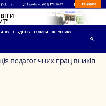
i@ukr.net
Тел/Факс: (068) 176-96-17
Translate
ВІТИ
Т"
ВИТКУ
СТУДЕНТУ
НОВИНИ
ВСТУПНИКУ
ція педагогічних працівників