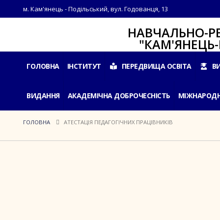
м. Кам'янець - Подільський, вул. Годованця, 13
НАВЧАЛЬНО-РЕАБІЛ
"КАМ'ЯНЕЦЬ-ПОДІ
ГОЛОВНА
ІНСТИТУТ
ПЕРЕДВИЩА ОСВІТА
В
ВИДАННЯ
АКАДЕМІЧНА ДОБРОЧЕСНІСТЬ
МІЖНАРОДН
ГОЛОВНА
АТЕСТАЦІЯ ПЕДАГОГІЧНИХ ПРАЦІВНИКІВ