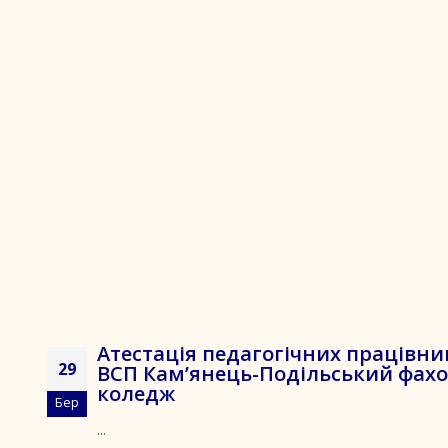
Атестація педагогічних працівни
29
ВСП Кам’янець-Подільський фах
коледж
Бер
...