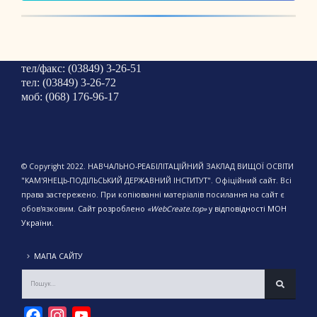
тел/факс: (03849) 3-26-51
тел: (03849) 3-26-72
моб: (068) 176-96-17
© Copyright 2022. НАВЧАЛЬНО-РЕАБІЛІТАЦІЙНИЙ ЗАКЛАД ВИЩОЇ ОСВІТИ
"КАМ'ЯНЕЦЬ-ПОДІЛЬСЬКИЙ ДЕРЖАВНИЙ ІНСТИТУТ". Офіційний сайт. Всі
права застережено. При копіюванні матеріалів посилання на сайт є
обов'язковим.
Сайт розроблено
«WebCreate.top»
у відповідності МОН
України.
МАПА САЙТУ
Facebook
Instagram
YouTube