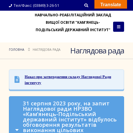
Translate
Тел/Факс: (03849) 3-26-51
НАВЧАЛЬНО-РЕАБІЛІТАЦІЙНИЙ ЗАКЛАД
ВИЩОЇ ОСВІТИ "КАМ'ЯНЕЦЬ-
ПОДІЛЬСЬКИЙ ДЕРЖАВНИЙ ІНСТИТУТ"
Наглядова рада
ГОЛОВНА
НАГЛЯДОВА РАДА
Наказ про затвердження складу Наглядової Ради
інституту
31 серпня 2023 року, на запит
Наглядової ради НРЗВО
«Кам’янець-Подільський
державний інститут» відбулось
обговорення результатів
виконання цільових