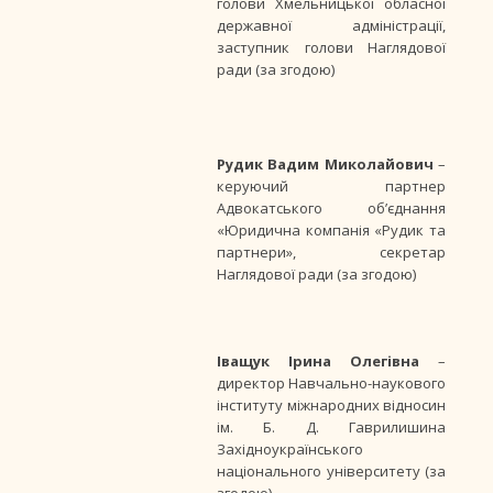
голови Хмельницької обласної
державної адміністрації,
заступник голови Наглядової
ради (за згодою)
Рудик Вадим Миколайович
–
керуючий партнер
Адвокатського об’єднання
«Юридична компанія «Рудик та
партнери», секретар
Наглядової ради (за згодою)
Іващук Ірина Олегівна
–
директор Навчально-наукового
інституту міжнародних відносин
ім. Б. Д. Гаврилишина
Західноукраїнського
національного університету (за