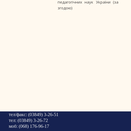
педагогічних наук України (за
згодою)
тел/факс: (03849) 3-26-51
тел: (03849) 3-26-72
моб: (068) 176-96-17