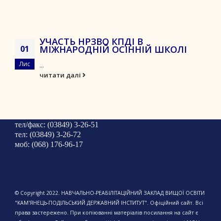
УЧАСТЬ НРЗВО КПДІ В
МІЖНАРОДНІЙ ОСІННІЙ ШКОЛІ
01
Лис
...
читати далі
тел/факс: (03849) 3-26-51
тел: (03849) 3-26-72
моб: (068) 176-96-17
© Copyright 2022. НАВЧАЛЬНО-РЕАБІЛІТАЦІЙНИЙ ЗАКЛАД ВИЩОЇ ОСВІТИ
"КАМ'ЯНЕЦЬ-ПОДІЛЬСЬКИЙ ДЕРЖАВНИЙ ІНСТИТУТ". Офіційний сайт. Всі
права застережено. При копіюванні матеріалів посилання на сайт є