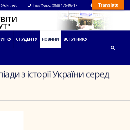
i@ukr.net
Тел/Факс: (068) 176-96-17
Translate
ВІТИ
Т"
ВИТКУ
СТУДЕНТУ
НОВИНИ
ВСТУПНИКУ
ди з історії України серед