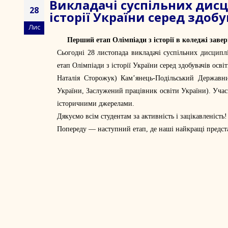
Викладачі суспільних дис
28
історії України серед здобу
Лис
Перший етап Олімпіади з історії в коледжі заве
Сьогодні 28 листопада викладачі суспільних дисципл
етап Олімпіади з історії України серед здобувачів осв
Наталія Сторожук
)
Кам’янець-Подільський Державн
України, Заслужений працівник освіти України). Учас
історичними джерелами.
Дякуємо всім студентам за активність і зацікавленість!
Попереду — наступний етап, де наші найкращі предст