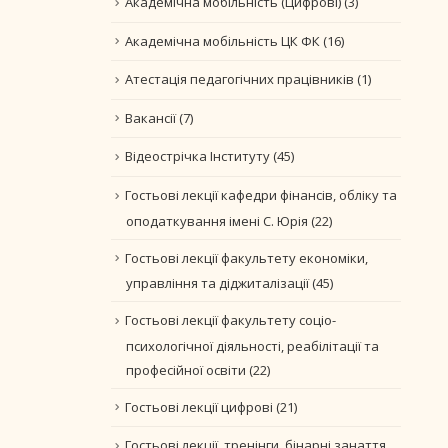
Академічна мобільність (Цифрові)
(3)
Академічна мобільність ЦК ФК
(16)
Атестація педагогічних працівників
(1)
Вакансії
(7)
Відеострічка Інституту
(45)
Гостьові лекції кафедри фінансів, обліку та
оподаткування імені С. Юрія
(22)
Гостьові лекції факультету економіки,
управління та діджиталізації
(45)
Гостьові лекції факультету соціо-
психологічної діяльності, реабілітації та
професійної освіти
(22)
Гостьові лекції цифрові
(21)
Гостьові лекції, тренінги, бінарні занаття.