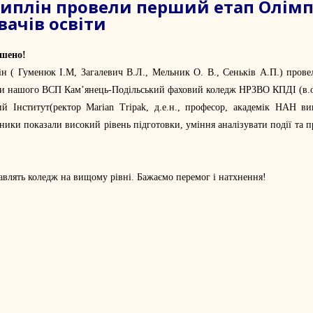
циплін провели перший етап Олімп
вачів освіти
ршено!
ін ( Гуменюк І.М, Загалевич В.Л., Мельник О. В., Сеньків А.П.) пров
іти нашого
ВСП Кам’янець-Подільський фаховий коледж НРЗВО КПДІ
(в.
ий Інститут
(ректор
Marian Tripak
, д.е.н., професор, академік НАН ви
ники показали високий рівень підготовки, уміння аналізувати події та 
авлять коледж на вищому рівні. Бажаємо перемог і натхнення!