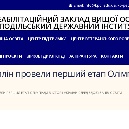
Email:
info@kpdi.edu.ua
,
kp-pet
ІТАЦІЙНИЙ ЗАКЛАД ВИЩОЇ ОС
ЛЬСЬКИЙ ДЕРЖАВНИЙ ІНСТИТУ
ИЩА ОСВІТА
ЦЕНТР ПІДТРИМКИ
ЦЕНТР ВЕТЕРАНСЬКОГО РОЗ
І ПРОЄКТИ
ЗІРКОВІ ДРУЗІ КПДІ
АСПІРАНТУРА
КОНТАКТИ
лін провели перший етап Олімпіа
ЛИ ПЕРШИЙ ЕТАП ОЛІМПІАДИ З ІСТОРІЇ УКРАЇНИ СЕРЕД ЗДОБУВАЧІВ ОСВІТИ