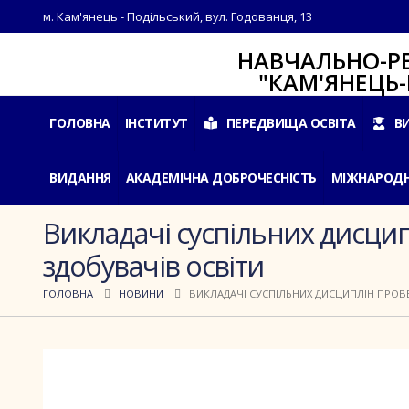
м. Кам'янець - Подільський, вул. Годованця, 13
НАВЧАЛЬНО-РЕАБІЛ
"КАМ'ЯНЕЦЬ-ПОДІ
ГОЛОВНА
ІНСТИТУТ
ПЕРЕДВИЩА ОСВІТА
В
ВИДАННЯ
АКАДЕМІЧНА ДОБРОЧЕСНІСТЬ
МІЖНАРОДН
Викладачі суспільних дисцип
здобувачів освіти
ГОЛОВНА
НОВИНИ
ВИКЛАДАЧІ СУСПІЛЬНИХ ДИСЦИПЛІН ПРОВЕ