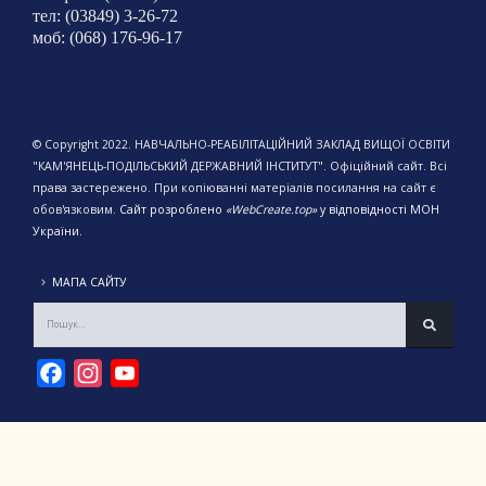
тел: (03849) 3-26-72
моб: (068) 176-96-17
© Copyright 2022. НАВЧАЛЬНО-РЕАБІЛІТАЦІЙНИЙ ЗАКЛАД ВИЩОЇ ОСВІТИ
"КАМ'ЯНЕЦЬ-ПОДІЛЬСЬКИЙ ДЕРЖАВНИЙ ІНСТИТУТ". Офіційний сайт. Всі
права застережено. При копіюванні матеріалів посилання на сайт є
обов'язковим.
Сайт розроблено
«WebCreate.top»
у відповідності МОН
України.
МАПА САЙТУ
Facebook
Instagram
YouTube