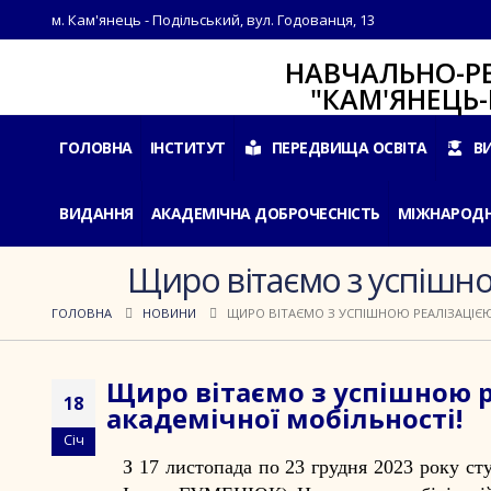
м. Кам'янець - Подільський, вул. Годованця, 13
НАВЧАЛЬНО-РЕАБІЛ
"КАМ'ЯНЕЦЬ-ПОДІ
ГОЛОВНА
ІНСТИТУТ
ПЕРЕДВИЩА ОСВІТА
В
ВИДАННЯ
АКАДЕМІЧНА ДОБРОЧЕСНІСТЬ
МІЖНАРОДН
Щиро вітаємо з успішно
ГОЛОВНА
НОВИНИ
ЩИРО ВІТАЄМО З УСПІШНОЮ РЕАЛІЗАЦІЄЮ
Щиро вітаємо з успішною 
18
академічної мобільності!
Січ
З 17 листопада по 23 грудня 2023 року сту