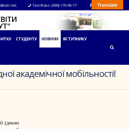
i@ukr.net
Тел/Факс: (068) 176-96-17
Translate
ВІТИ
Т"
ВИТКУ
СТУДЕНТУ
НОВИНИ
ВСТУПНИКУ
ної академічної мобільності!
ії (декан