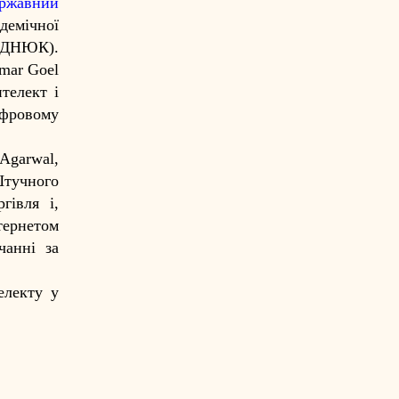
ержавний
демічної
ГОДНЮК).
mar Goel
нтелект і
ифровому
Agarwal,
Штучного
гівля і,
тернетом
чанні за
електу у