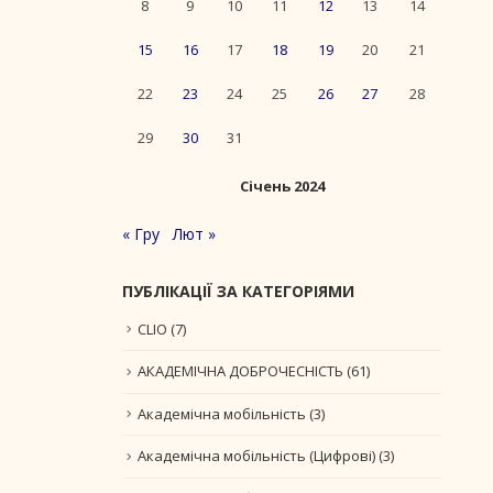
8
9
10
11
12
13
14
15
16
17
18
19
20
21
22
23
24
25
26
27
28
29
30
31
Січень 2024
« Гру
Лют »
ПУБЛІКАЦІЇ ЗА КАТЕГОРІЯМИ
CLIO
(7)
АКАДЕМІЧНА ДОБРОЧЕСНІСТЬ
(61)
Академічна мобільність
(3)
Академічна мобільність (Цифрові)
(3)