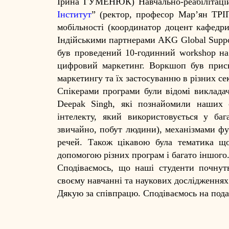
Ірина ГУМЕНЮК) Навчально-реабілітацій
Інститут
” (ректор, професор Мар’ян ТРІ
мобільності (координатор доцент кафедр
Індійськими партнерами AKG Global Suppor
був проведений 10-годинний workshop на те
цифровий маркетинг. Воркшоп був прис
маркетингу та їх застосуванню в різних се
Спікерами програми були відомі викладач
Deepak Singh, які познайомили наших 
інтелекту, який використовується у баг
звичайно, побут людини), механізмами фу
речей. Також цікавою була тематика що
допомогою різних програм і багато іншого
Сподіваємось, що наші студенти почнут
своєму навчанні та наукових дослідженнях
Дякую за співпрацю. Сподіваємось на пода