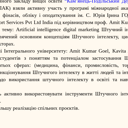
ного закладу вищої освіти
“
Кам’янець-Подільський Д
ПАК) взяли активну участь у програмі міжнародної ака
и фінасів, обліку і оподаткування ім. С. Юрія Ірина 
t Services Pvt Ltd India під керівництвом проф. Amit Ku
му: Artificial intelligence digital marketing Штучний і
вячений основним концепціям Штучного інтелекту, ц
кторах.
і Інтегрального університету: Amit Kumar Goel, Kavita 
студентів з поняттям та потенціалом застосування 
атьох сферах: (медицина, фінанси, промисловість, тор
нкціонування Штучнгого інтелекту в житті людей та ін
до використання штучного інтелекту в освіті та нав
.
ь активно використовувати інструменти Штучного інт
.
льшу реалізацію спільних проєктів.