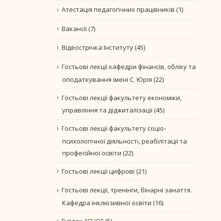
Атестація педагогічних працівників
(1)
Вакансії
(7)
Відеострічка Інституту
(45)
Гостьові лекції кафедри фінансів, обліку та
оподаткування імені С. Юрія
(22)
Гостьові лекції факультету економіки,
управління та діджиталізації
(45)
Гостьові лекції факультету соціо-
психологічної діяльності, реабілітації та
професійної освіти
(22)
Гостьові лекції цифрові
(21)
Гостьові лекції, тренінги, бінарні занаття.
Кафедра інклюзивної освіти
(16)
Гурток "CLIO"
(5)