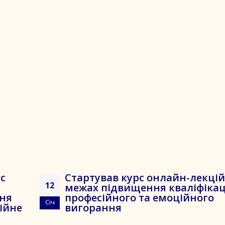
рс
Стартував курс онлайн-лекцій
12
межах підвищення кваліфікаці
ння
професійного та емоційного
Січ
ційне
вигорання