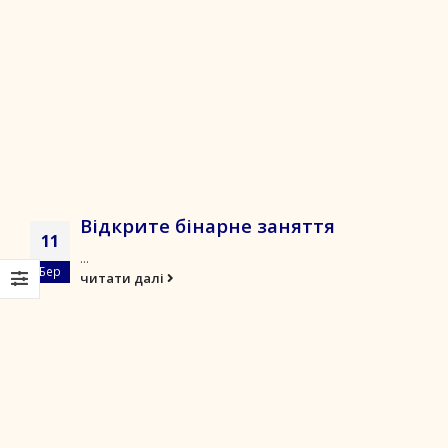
Відкрите бінарне заняття
11
...
Бер
читати далі