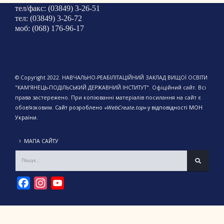
тел/факс: (03849) 3-26-51
тел: (03849) 3-26-72
моб: (068) 176-96-17
© Copyright 2022. НАВЧАЛЬНО-РЕАБІЛІТАЦІЙНИЙ ЗАКЛАД ВИЩОЇ ОСВІТИ
"КАМ'ЯНЕЦЬ-ПОДІЛЬСЬКИЙ ДЕРЖАВНИЙ ІНСТИТУТ". Офіційний сайт. Всі
права застережено. При копіюванні матеріалів посилання на сайт є
обов'язковим.
Сайт розроблено
«WebCreate.top»
у відповідності МОН
України.
МАПА САЙТУ
Facebook
Instagram
YouTube