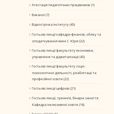
Атестація педагогічних працівників
(1)
Вакансії
(7)
Відеострічка Інституту
(45)
Гостьові лекції кафедри фінансів, обліку та
оподаткування імені С. Юрія
(22)
Гостьові лекції факультету економіки,
управління та діджиталізації
(45)
Гостьові лекції факультету соціо-
психологічної діяльності, реабілітації та
професійної освіти
(22)
Гостьові лекції цифрові
(21)
Гостьові лекції, тренінги, бінарні занаття.
Кафедра інклюзивної освіти
(16)
Гурток "CLIO"
(5)