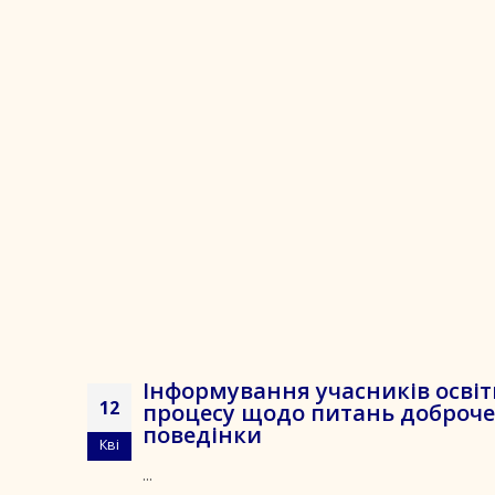
Інформування учасників осві
12
процесу щодо питань доброче
поведінки
Кві
...