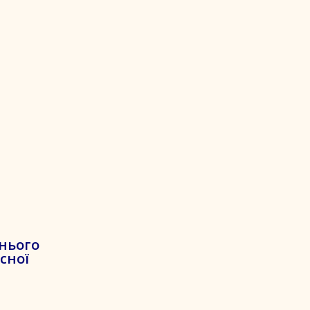
тнього
сної