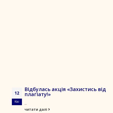
Відбулась акція «Захистись від
12
плагіату!»
Кві
...
читати далі