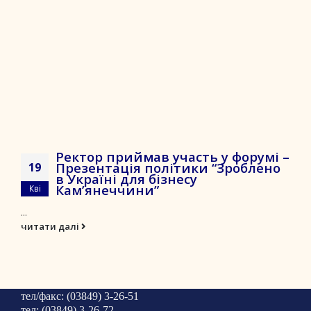
Ректор приймав участь у форумі –
Презентація політики “Зроблено
19
в Україні для бізнесу
Кам’янеччини”
Кві
...
читати далі
тел/факс: (03849) 3-26-51
тел: (03849) 3-26-72