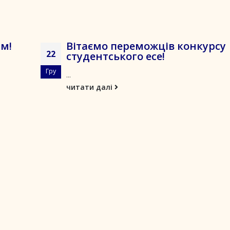
им!
Вітаємо переможців конкурсу
22
студентського есе!
Гру
...
читати далі