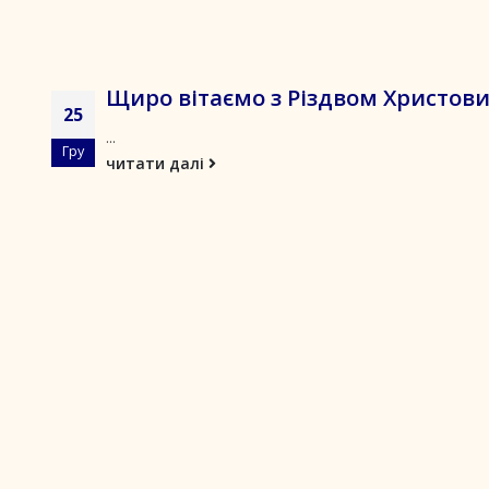
Щиро вітаємо з Різдвом Христов
25
...
Гру
читати далі