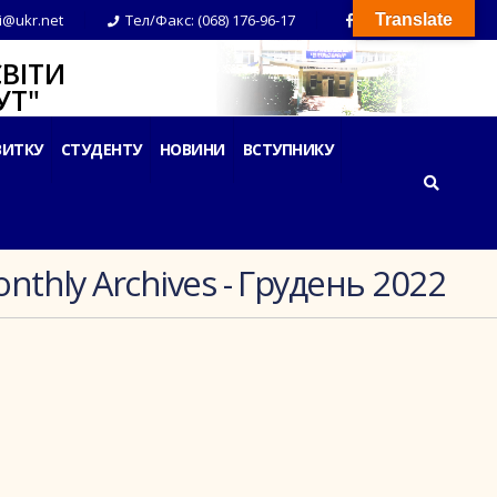
i@ukr.net
Тел/Факс: (068) 176-96-17
Translate
ВІТИ
Т"
ВИТКУ
СТУДЕНТУ
НОВИНИ
ВСТУПНИКУ
nthly Archives - Грудень 2022