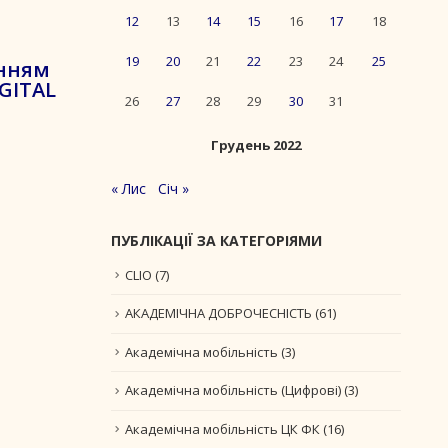
12
13
14
15
16
17
18
19
20
21
22
23
24
25
енням
GITAL
26
27
28
29
30
31
Грудень 2022
« Лис
Січ »
ПУБЛІКАЦІЇ ЗА КАТЕГОРІЯМИ
CLIO
(7)
АКАДЕМІЧНА ДОБРОЧЕСНІСТЬ
(61)
Академічна мобільність
(3)
Академічна мобільність (Цифрові)
(3)
Академічна мобільність ЦК ФК
(16)