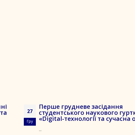
нні
Перше грудневе засідання
27
 та
студентського наукового гурт
«Digital-технології та сучасна 
Гру
...