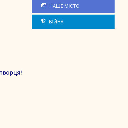
НАШЕ МІСТО
ВІЙНА
творця!