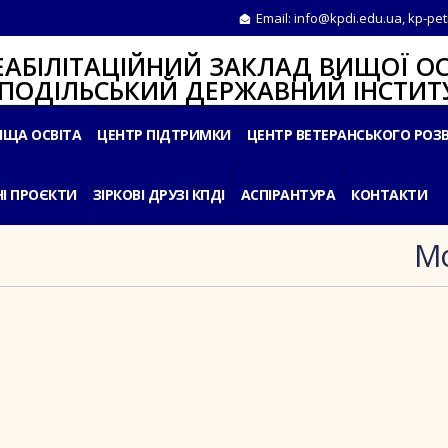
Email:
info@kpdi.edu.ua
,
kp-pet
ІТАЦІЙНИЙ ЗАКЛАД ВИЩОЇ ОС
ЛЬСЬКИЙ ДЕРЖАВНИЙ ІНСТИТУ
ИЩА ОСВІТА
ЦЕНТР ПІДТРИМКИ
ЦЕНТР ВЕТЕРАНСЬКОГО РОЗ
І ПРОЄКТИ
ЗІРКОВІ ДРУЗІ КПДІ
АСПІРАНТУРА
КОНТАКТИ
Mo