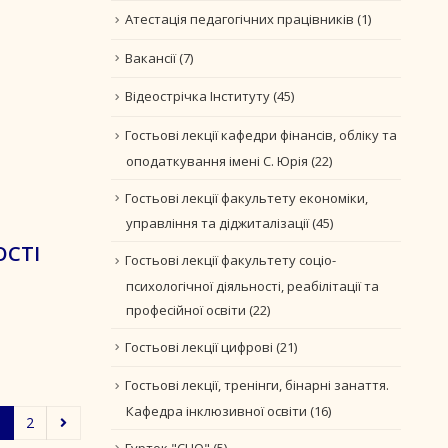
Атестація педагогічних працівників
(1)
Вакансії
(7)
Відеострічка Інституту
(45)
Гостьові лекції кафедри фінансів, обліку та
оподаткування імені С. Юрія
(22)
Гостьові лекції факультету економіки,
управління та діджиталізації
(45)
ОСТІ
Гостьові лекції факультету соціо-
психологічної діяльності, реабілітації та
професійної освіти
(22)
Гостьові лекції цифрові
(21)
Гостьові лекції, тренінги, бінарні занаття.
Кафедра інклюзивної освіти
(16)
1
2
Гурток "CLIO"
(5)