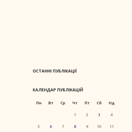
ОСТАННІ ПУБЛІКАЦІЇ
КАЛЕНДАР ПУБЛІКАЦІЙ
Пн
Вт
Ср
Чт
Пт
Сб
Нд
1
2
3
4
5
6
7
8
9
10
11