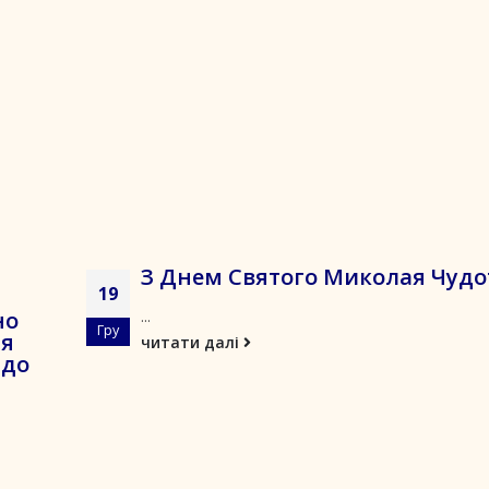
З Днем Святого Миколая Чудо
19
но
...
Гру
ня
читати далі
 до
я