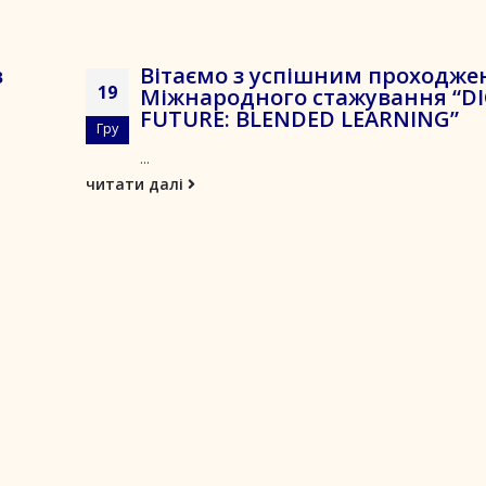
в
Вітаємо з успішним проходж
19
Міжнародного стажування “DI
FUTURE: BLENDED LEARNING”
Гру
...
читати далі