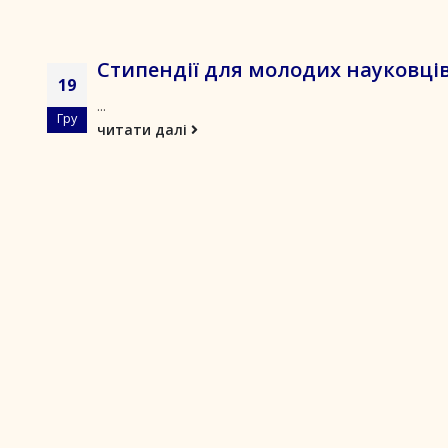
Стипендії для молодих науковці
19
...
Гру
читати далі