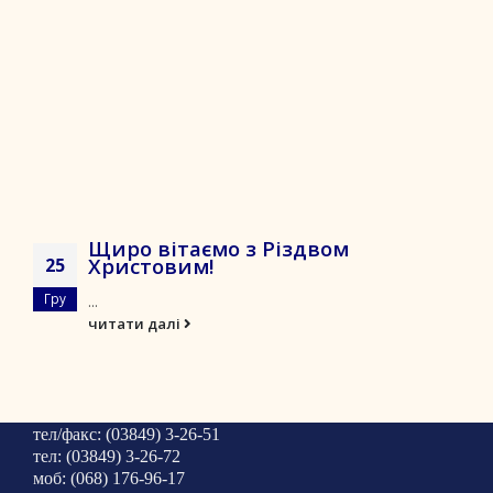
Щиро вітаємо з Різдвом
Христовим!
25
Гру
...
читати далі
тел/факс: (03849) 3-26-51
тел: (03849) 3-26-72
моб: (068) 176-96-17