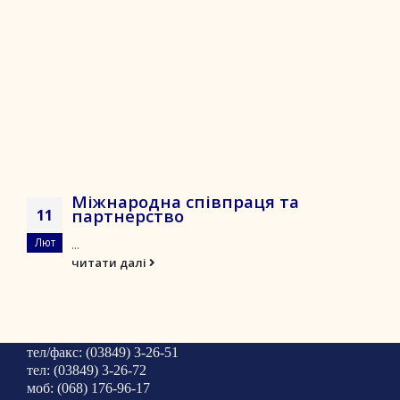
Міжнародна співпраця та
партнерство
11
Лют
...
читати далі
тел/факс: (03849) 3-26-51
тел: (03849) 3-26-72
моб: (068) 176-96-17