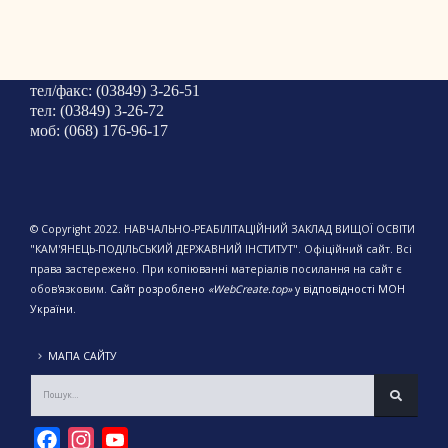
тел/факс: (03849) 3-26-51
тел: (03849) 3-26-72
моб: (068) 176-96-17
© Copyright 2022. НАВЧАЛЬНО-РЕАБІЛІТАЦІЙНИЙ ЗАКЛАД ВИЩОЇ ОСВІТИ
"КАМ'ЯНЕЦЬ-ПОДІЛЬСЬКИЙ ДЕРЖАВНИЙ ІНСТИТУТ". Офіційний сайт. Всі
права застережено. При копіюванні матеріалів посилання на сайт є
обов'язковим.
Сайт розроблено
«WebCreate.top»
у відповідності МОН
України.
МАПА САЙТУ
Facebook
Instagram
YouTube