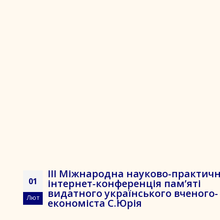
ІІІ Міжнародна науково-практич
01
інтернет-конференція пам’яті
видатного українського вченого-
Лют
економіста С.Юрія