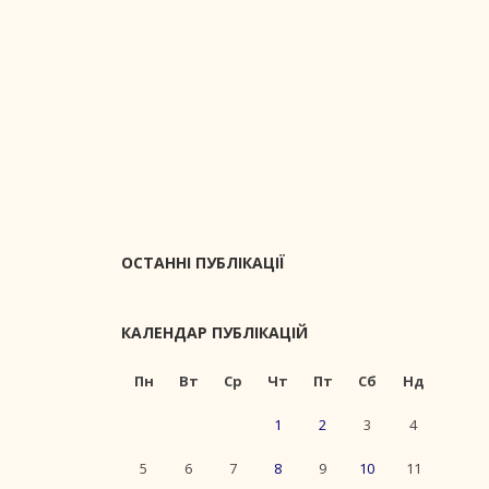
ОСТАННІ ПУБЛІКАЦІЇ
КАЛЕНДАР ПУБЛІКАЦІЙ
Пн
Вт
Ср
Чт
Пт
Сб
Нд
1
2
3
4
5
6
7
8
9
10
11