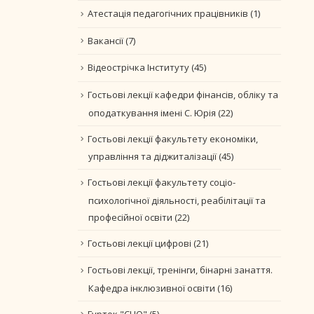
Атестація педагогічних працівників
(1)
Вакансії
(7)
Відеострічка Інституту
(45)
Гостьові лекції кафедри фінансів, обліку та
оподаткування імені С. Юрія
(22)
Гостьові лекції факультету економіки,
управління та діджиталізації
(45)
Гостьові лекції факультету соціо-
психологічної діяльності, реабілітації та
професійної освіти
(22)
Гостьові лекції цифрові
(21)
Гостьові лекції, тренінги, бінарні занаття.
Кафедра інклюзивної освіти
(16)
Гурток "CLIO"
(5)