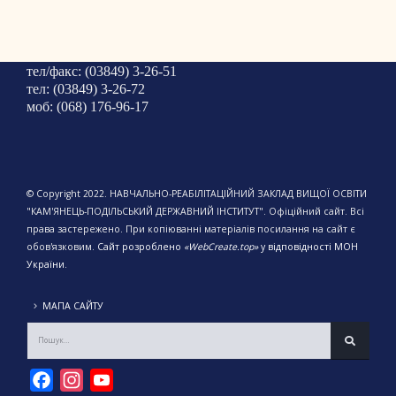
тел/факс: (03849) 3-26-51
тел: (03849) 3-26-72
моб: (068) 176-96-17
© Copyright 2022. НАВЧАЛЬНО-РЕАБІЛІТАЦІЙНИЙ ЗАКЛАД ВИЩОЇ ОСВІТИ
"КАМ'ЯНЕЦЬ-ПОДІЛЬСЬКИЙ ДЕРЖАВНИЙ ІНСТИТУТ". Офіційний сайт. Всі
права застережено. При копіюванні матеріалів посилання на сайт є
обов'язковим.
Сайт розроблено
«WebCreate.top»
у відповідності МОН
України.
МАПА САЙТУ
Facebook
Instagram
YouTube