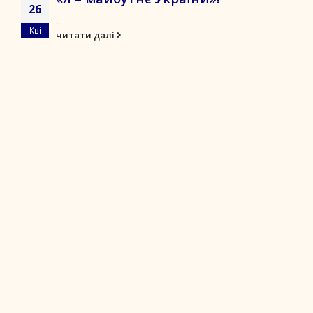
26
...
Кві
читати далі