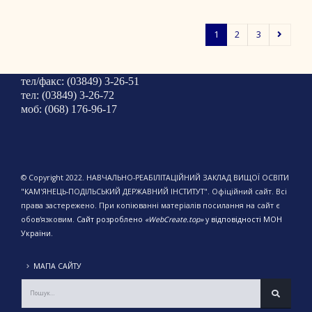
1
2
3
тел/факс: (03849) 3-26-51
тел: (03849) 3-26-72
моб: (068) 176-96-17
© Copyright 2022. НАВЧАЛЬНО-РЕАБІЛІТАЦІЙНИЙ ЗАКЛАД ВИЩОЇ ОСВІТИ
"КАМ'ЯНЕЦЬ-ПОДІЛЬСЬКИЙ ДЕРЖАВНИЙ ІНСТИТУТ". Офіційний сайт. Всі
права застережено. При копіюванні матеріалів посилання на сайт є
обов'язковим.
Сайт розроблено
«WebCreate.top»
у відповідності МОН
України.
МАПА САЙТУ