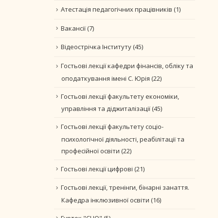
Атестація педагогічних працівників
(1)
Вакансії
(7)
Відеострічка Інституту
(45)
Гостьові лекції кафедри фінансів, обліку та
оподаткування імені С. Юрія
(22)
Гостьові лекції факультету економіки,
управління та діджиталізації
(45)
Гостьові лекції факультету соціо-
психологічної діяльності, реабілітації та
професійної освіти
(22)
Гостьові лекції цифрові
(21)
Гостьові лекції, тренінги, бінарні занаття.
Кафедра інклюзивної освіти
(16)
Гурток "CLIO"
(5)