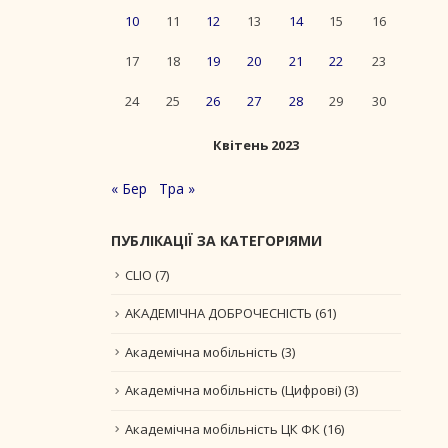
10
11
12
13
14
15
16
17
18
19
20
21
22
23
24
25
26
27
28
29
30
Квітень 2023
« Бер
Тра »
ПУБЛІКАЦІЇ ЗА КАТЕГОРІЯМИ
CLIO
(7)
АКАДЕМІЧНА ДОБРОЧЕСНІСТЬ
(61)
Академічна мобільність
(3)
Академічна мобільність (Цифрові)
(3)
Академічна мобільність ЦК ФК
(16)