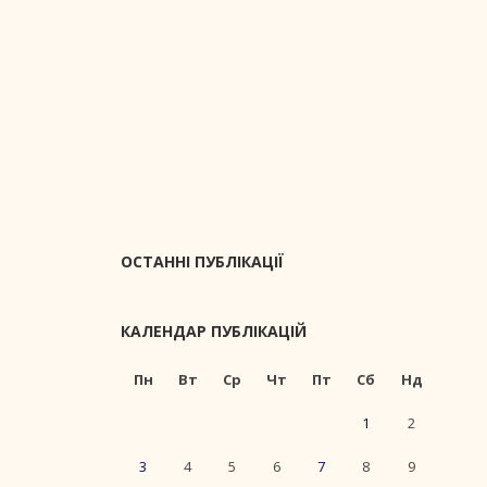
ОСТАННІ ПУБЛІКАЦІЇ
КАЛЕНДАР ПУБЛІКАЦІЙ
Пн
Вт
Ср
Чт
Пт
Сб
Нд
1
2
3
4
5
6
7
8
9