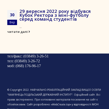
29 вересня 2022 року відбувся
Кубок Ректора з міні-футболу
30
серед команд студентів
Вер
...
читати далі
тел/факс: (03849) 3-26-51
тел: (03849) 3-26-72
моб: (068) 176-96-17
© Copyright 2022. НАВЧАЛЬНО-РЕАБІЛІТАЦІЙНИЙ ЗАКЛАД ВИЩОЇ ОСВІТИ
"КАМ'ЯНЕЦЬ-ПОДІЛЬСЬКИЙ ДЕРЖАВНИЙ ІНСТИТУТ". Офіційний сайт. Всі
права застережено. При копіюванні матеріалів посилання на сайт є
обов'язковим.
Сайт розроблено
«WebCreate.top»
у відповідності МОН