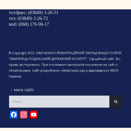
тел/факс: (03849) 3-26-51
тел: (03849) 3-26-72
моб: (068) 176-96-17
© Copyright 2022. НАВЧАЛЬНО-РЕАБІЛІТАЦІЙНИЙ ЗАКЛАД ВИЩОЇ ОСВІТИ
"КАМ'ЯНЕЦЬ-ПОДІЛЬСЬКИЙ ДЕРЖАВНИЙ ІНСТИТУТ". Офіційний сайт. Всі
права застережено. При копіюванні матеріалів посилання на сайт є
обов'язковим.
Сайт розроблено
«WebCreate.top»
у відповідності МОН
України.
МАПА САЙТУ
Facebook
Instagram
YouTube