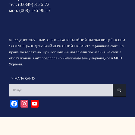
тел: (03849) 3-26-72
моб: (068) 176-96-17
© Copyright 2022. НАВЧАЛЬНО-РЕАБІЛІТАЦІЙНИЙ ЗАКЛАД ВИЩОЇ ОСВІТИ
"КАМ'ЯНЕЦЬ-ПОДІЛЬСЬКИЙ ДЕРЖАВНИЙ ІНСТИТУТ". Офіційний сайт. Всі
права застережено. При копіюванні матеріалів посилання на сайт є
обов'язковим.
Сайт розроблено
«WebCreate.top»
у відповідності МОН
України.
МАПА САЙТУ
Facebook
Instagram
YouTube