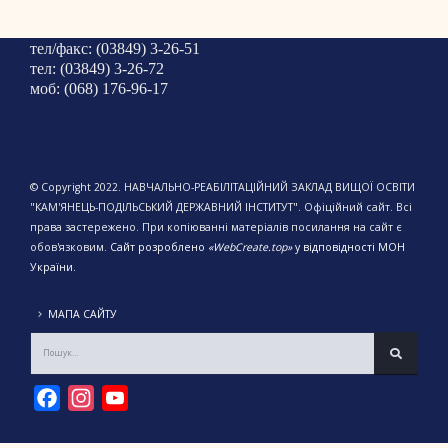
тел/факс: (03849) 3-26-51
тел: (03849) 3-26-72
моб: (068) 176-96-17
© Copyright 2022. НАВЧАЛЬНО-РЕАБІЛІТАЦІЙНИЙ ЗАКЛАД ВИЩОЇ ОСВІТИ
"КАМ'ЯНЕЦЬ-ПОДІЛЬСЬКИЙ ДЕРЖАВНИЙ ІНСТИТУТ". Офіційний сайт. Всі
права застережено. При копіюванні матеріалів посилання на сайт є
обов'язковим.
Сайт розроблено
«WebCreate.top»
у відповідності МОН
України.
МАПА САЙТУ
Facebook
Instagram
YouTube