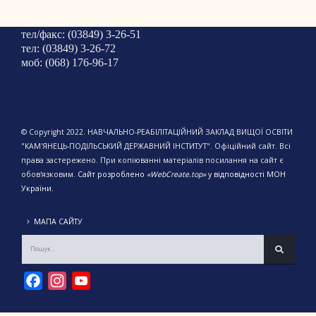
тел/факс: (03849) 3-26-51
тел: (03849) 3-26-72
моб: (068) 176-96-17
© Copyright 2022. НАВЧАЛЬНО-РЕАБІЛІТАЦІЙНИЙ ЗАКЛАД ВИЩОЇ ОСВІТИ
"КАМ'ЯНЕЦЬ-ПОДІЛЬСЬКИЙ ДЕРЖАВНИЙ ІНСТИТУТ". Офіційний сайт. Всі
права застережено. При копіюванні матеріалів посилання на сайт є
обов'язковим.
Сайт розроблено
«WebCreate.top»
у відповідності МОН
України.
МАПА САЙТУ
Facebook
Instagram
YouTube