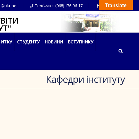
i@ukr.net
Тел/Факс: (068) 176-96-17
Translate
ВІТИ
Т"
ВИТКУ
СТУДЕНТУ
НОВИНИ
ВСТУПНИКУ
Кафедри інституту