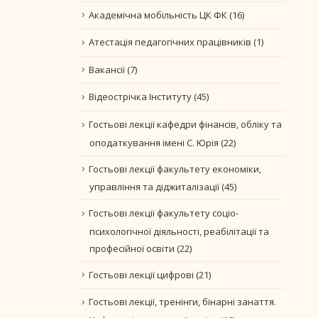
Академічна мобільність ЦК ФК
(16)
Атестація педагогічних працівників
(1)
Вакансії
(7)
Відеострічка Інституту
(45)
Гостьові лекції кафедри фінансів, обліку та
оподаткування імені С. Юрія
(22)
Гостьові лекції факультету економіки,
управління та діджиталізації
(45)
Гостьові лекції факультету соціо-
психологічної діяльності, реабілітації та
професійної освіти
(22)
Гостьові лекції цифрові
(21)
Гостьові лекції, тренінги, бінарні занаття.