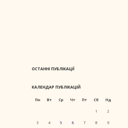
ОСТАННІ ПУБЛІКАЦІЇ
КАЛЕНДАР ПУБЛІКАЦІЙ
Пн
Вт
Ср
Чт
Пт
Сб
Нд
1
2
3
4
5
6
7
8
9