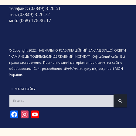
тел/факс: (03849) 3-26-51
тел: (03849) 3-26-72
моб: (068) 176-96-17
© Copyright 2022. НАВЧАЛЬНО-РЕАБІЛІТАЦІЙНИЙ ЗАКЛАД ВИЩОЇ ОСВІТИ
"КАМ'ЯНЕЦЬ-ПОДІЛЬСЬКИЙ ДЕРЖАВНИЙ ІНСТИТУТ". Офіційний сайт. Всі
права застережено. При копіюванні матеріалів посилання на сайт є
обов'язковим.
Сайт розроблено
«WebCreate.top»
у відповідності МОН
України.
МАПА САЙТУ
Facebook
Instagram
YouTube