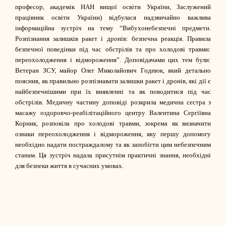
професор, академік НАН вищої освіти України, Заслужений
працівник освіти України) відбулася надзвичайно важлива
інформаційна зустріч на тему “Вибухонебезпечні предмети.
Розпізнання залишків ракет і дронів: безпечна реакція. Правила
безпечної поведінки під час обстрілів та про холодові травми:
переохолодження і відмороження”. Доповідачами цих тем були:
Ветеран ЗСУ, майор Олег Миколайович Годнюк, який детально
пояснив, як правильно розпізнавати залишки ракет і дронів, які дії є
найбезпечнішими при їх виявленні та як поводитися під час
обстрілів. Медичну частину доповіді розкрила медична сестра з
масажу оздоровчо-реабілітаційного центру Валентина Сергіївна
Корник, розповіла про холодові травми, зокрема як визначити
ознаки переохолодження і відмороження, яку першу допомогу
необхідно надати постраждалому та як запобігти цим небезпечним
станам. Ця зустріч надала присутнім практичні знання, необхідні
для безпеки життя в сучасних умовах.