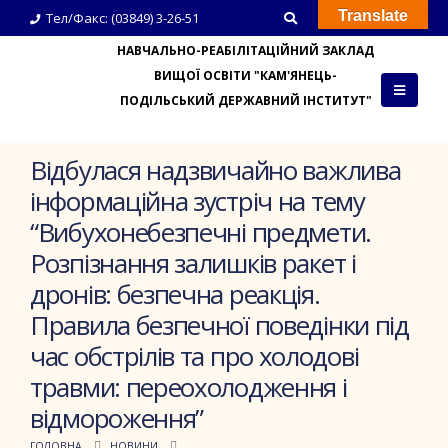
Translate
Тел/Факс: (03849) 3-26-51
НАВЧАЛЬНО-РЕАБІЛІТАЦІЙНИЙ ЗАКЛАД
ВИЩОЇ ОСВІТИ "КАМ'ЯНЕЦЬ-
ПОДІЛЬСЬКИЙ ДЕРЖАВНИЙ ІНСТИТУТ"
Відбулася надзвичайно важлива
інформаційна зустріч на тему
“Вибухонебезпечні предмети.
Розпізнання залишків ракет і
дронів: безпечна реакція.
Правила безпечної поведінки під
час обстрілів та про холодові
травми: переохолодження і
відмороження”
ГОЛОВНА
НОВИНИ