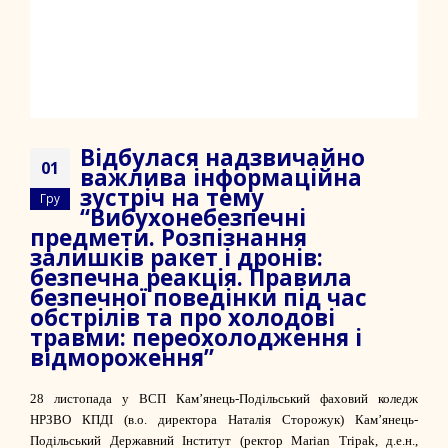
Відбулася надзвичайно
01
важлива інформаційна
зустріч на тему
Гру
“Вибухонебезпечні
предмети. Розпізнання
залишків ракет і дронів:
безпечна реакція. Правила
безпечної поведінки під час
обстрілів та про холодові
травми: переохолодження і
відмороження”
28 листопада у
ВСП Кам’янець-Подільський фаховий коледж
НРЗВО КПДІ
(в.о. директора
Наталія Сторожук
)
Кам’янець-
Подільський Державний Інститут
(ректор
Marian Tripak
, д.е.н.,