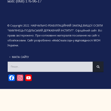
моб: (068) 176-96-17
© Copyright 2022. НАВЧАЛЬНО-РЕАБІЛІТАЦІЙНИЙ ЗАКЛАД ВИЩОЇ ОСВІТИ
"КАМ'ЯНЕЦЬ-ПОДІЛЬСЬКИЙ ДЕРЖАВНИЙ ІНСТИТУТ". Офіційний сайт. Всі
права застережено. При копіюванні матеріалів посилання на сайт є
обов'язковим.
Сайт розроблено
«WebCreate.top»
у відповідності МОН
України.
МАПА САЙТУ
Facebook
Instagram
YouTube