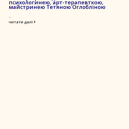
психологинею, арт-терапевткою,
майстринею Тетяною Оглобліною
...
читати далі