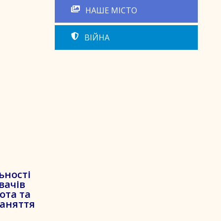
НАШЕ МІСТО
ВІЙНА
ьності
вачів
ота та
заняття