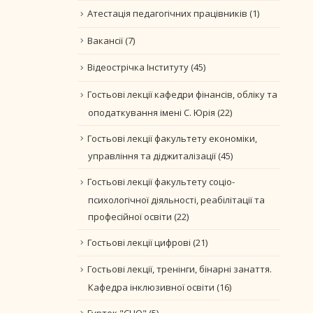
Атестація педагогічних працівників
(1)
Вакансії
(7)
Відеострічка Інституту
(45)
Гостьові лекції кафедри фінансів, обліку та
оподаткування імені С. Юрія
(22)
Гостьові лекції факультету економіки,
управління та діджиталізації
(45)
Гостьові лекції факультету соціо-
психологічної діяльності, реабілітації та
професійної освіти
(22)
Гостьові лекції цифрові
(21)
Гостьові лекції, тренінги, бінарні занаття.
Кафедра інклюзивної освіти
(16)
Гурток "CLIO"
(5)