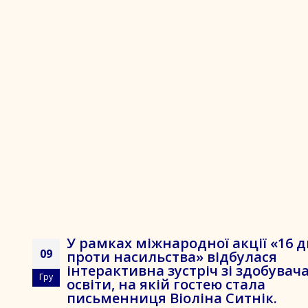
У рамках міжнародної акції «16 д
09
проти насильства» відбулася
інтерактивна зустріч зі здобува
Гру
освіти, на якій гостею стала
письменниця Віоліна Ситнік.