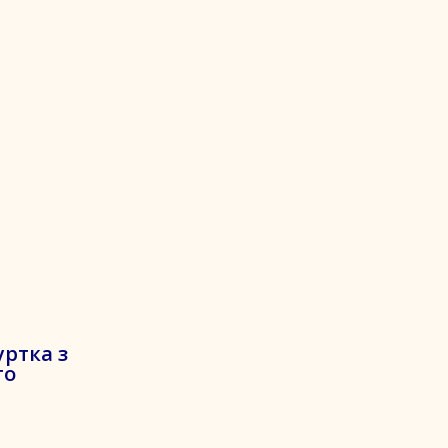
уртка з
го