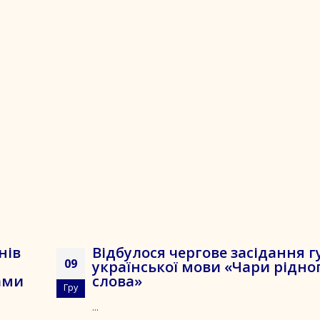
нів
Відбулося чергове засідання г
09
української мови «Чари рідно
чами
слова»
Гру
...