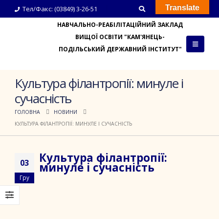
Translate
Тел/Факс: (03849) 3-26-51
НАВЧАЛЬНО-РЕАБІЛІТАЦІЙНИЙ ЗАКЛАД
ВИЩОЇ ОСВІТИ "КАМ'ЯНЕЦЬ-
ПОДІЛЬСЬКИЙ ДЕРЖАВНИЙ ІНСТИТУТ"
Культура філантропії: минуле і
сучасність
ГОЛОВНА
НОВИНИ
КУЛЬТУРА ФІЛАНТРОПІЇ: МИНУЛЕ І СУЧАСНІСТЬ
Культура філантропії:
03
минуле і сучасність
Гру