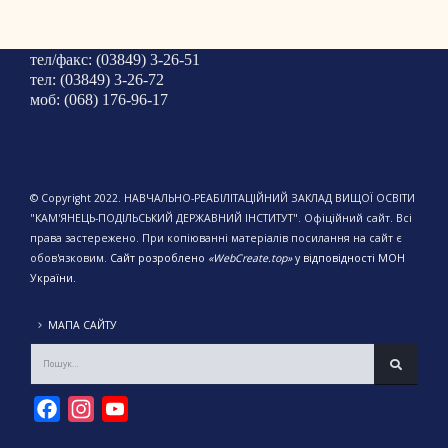
тел/факс: (03849) 3-26-51
тел: (03849) 3-26-72
моб: (068) 176-96-17
© Copyright 2022. НАВЧАЛЬНО-РЕАБІЛІТАЦІЙНИЙ ЗАКЛАД ВИЩОЇ ОСВІТИ
"КАМ'ЯНЕЦЬ-ПОДІЛЬСЬКИЙ ДЕРЖАВНИЙ ІНСТИТУТ". Офіційний сайт. Всі
права застережено. При копіюванні матеріалів посилання на сайт є
обов'язковим.
Сайт розроблено
«WebCreate.top»
у відповідності МОН
України.
МАПА САЙТУ
Facebook
Instagram
YouTube