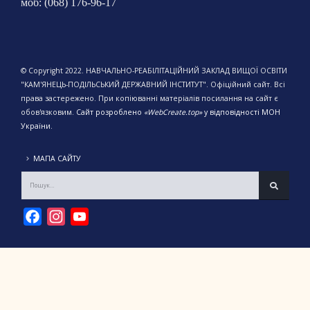
моб: (068) 176-96-17
© Copyright 2022. НАВЧАЛЬНО-РЕАБІЛІТАЦІЙНИЙ ЗАКЛАД ВИЩОЇ ОСВІТИ
"КАМ'ЯНЕЦЬ-ПОДІЛЬСЬКИЙ ДЕРЖАВНИЙ ІНСТИТУТ". Офіційний сайт. Всі
права застережено. При копіюванні матеріалів посилання на сайт є
обов'язковим.
Сайт розроблено
«WebCreate.top»
у відповідності МОН
України.
МАПА САЙТУ
Facebook
Instagram
YouTube