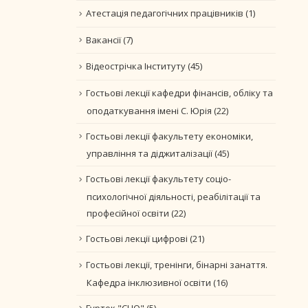
Атестація педагогічних працівників
(1)
Вакансії
(7)
Відеострічка Інституту
(45)
Гостьові лекції кафедри фінансів, обліку та
оподаткування імені С. Юрія
(22)
Гостьові лекції факультету економіки,
управління та діджиталізації
(45)
Гостьові лекції факультету соціо-
психологічної діяльності, реабілітації та
професійної освіти
(22)
Гостьові лекції цифрові
(21)
Гостьові лекції, тренінги, бінарні занаття.
Кафедра інклюзивної освіти
(16)
Гурток "CLIO"
(5)