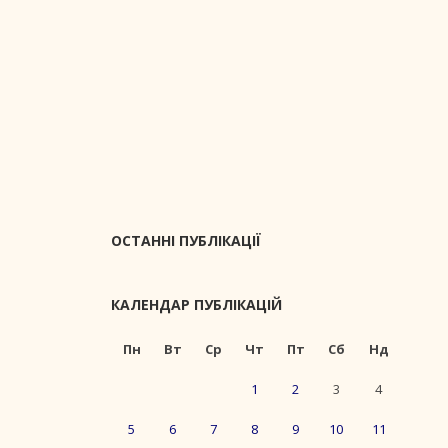
ОСТАННІ ПУБЛІКАЦІЇ
КАЛЕНДАР ПУБЛІКАЦІЙ
Пн
Вт
Ср
Чт
Пт
Сб
Нд
1
2
3
4
5
6
7
8
9
10
11