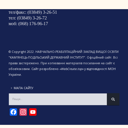
тел/факс: (03849) 3-26-51
тел: (03849) 3-26-72
моб: (068) 176-96-17
© Copyright 2022. НАВЧАЛЬНО-РЕАБІЛІТАЦІЙНИЙ ЗАКЛАД ВИЩОЇ ОСВІТИ
"КАМ'ЯНЕЦЬ-ПОДІЛЬСЬКИЙ ДЕРЖАВНИЙ ІНСТИТУТ". Офіційний сайт. Всі
права застережено. При копіюванні матеріалів посилання на сайт є
обов'язковим.
Сайт розроблено
«WebCreate.top»
у відповідності МОН
України.
МАПА САЙТУ
Facebook
Instagram
YouTube