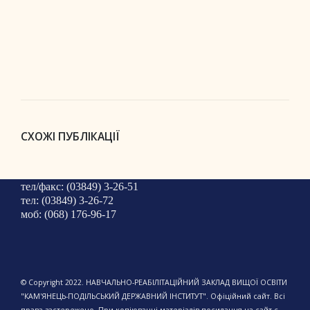
СХОЖІ ПУБЛІКАЦІЇ
тел/факс: (03849) 3-26-51
тел: (03849) 3-26-72
моб: (068) 176-96-17
© Copyright 2022. НАВЧАЛЬНО-РЕАБІЛІТАЦІЙНИЙ ЗАКЛАД ВИЩОЇ ОСВІТИ
"КАМ'ЯНЕЦЬ-ПОДІЛЬСЬКИЙ ДЕРЖАВНИЙ ІНСТИТУТ". Офіційний сайт. Всі
права застережено. При копіюванні матеріалів посилання на сайт є