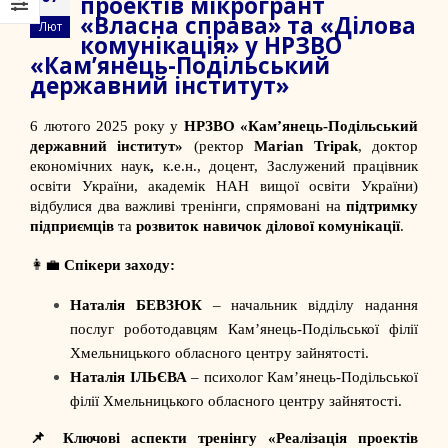
проектів мікрогрант
«Власна справа» та «Ділова
Лют
комунікація» у НРЗВО
«Кам’янець-Подільський
державний інститут»
6 лютого 2025 року у
НРЗВО «Кам’янець-Подільський
державний інститут»
(ректор
Marian Tripak
, доктор
економічних наук
,
к.е.н., доцент, Заслужений працівник
освіти України, академік НАН вищої освіти України)
відбулися два важливі тренінги, спрямовані на
підтримку
підприємців
та
розвиток навичок ділової комунікації
.
👩‍💼
Спікери заходу:
Наталія БЕВЗЮК
– начальник відділу надання
послуг роботодавцям Кам’янець-Подільської філії
Хмельницького обласного центру зайнятості.
Наталія ІЛЬЄВА
– психолог Кам’янець-Подільської
філії Хмельницького обласного центру зайнятості.
📌
Ключові аспекти тренінгу «Реалізація проектів