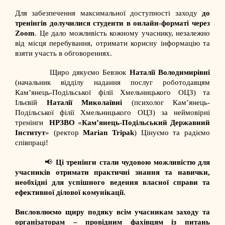
Для забезпечення максимальної доступності заходу
до
тренінгів долучилися студенти в онлайн-форматі через
Zoom
. Це дало можливість кожному учаснику, незалежно
від місця перебування, отримати корисну інформацію та
взяти участь в обговореннях.
Щиро дякуємо Бевзюк
Наталії Володимирівні
(начальник відділу надання послуг роботодавцям
Кам’янець-Подільської філії Хмельницького ОЦЗ) та
Ільєвій
Наталії Миколаївні
(психолог Кам’янець-
Подільської філії Хмельницького ОЦЗ) за неймовірні
тренінги
НРЗВО
«
Кам’янець-Подільський Державний
Інститут
» (ректор
Marian Tripak
) Цінуємо та радіємо
співпраці!
📢
Ці тренінги стали чудовою можливістю для
учасників отримати практичні знання та навички,
необхідні для успішного ведення власної справи та
ефективної ділової комунікації.
Висловлюємо щиру подяку всім учасникам заходу та
організаторам – провідним фахівцям із питань