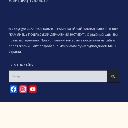
моб: (068) 176-96-17
© Copyright 2022. НАВЧАЛЬНО-РЕАБІЛІТАЦІЙНИЙ ЗАКЛАД ВИЩОЇ ОСВІТИ
"КАМ'ЯНЕЦЬ-ПОДІЛЬСЬКИЙ ДЕРЖАВНИЙ ІНСТИТУТ". Офіційний сайт. Всі
права застережено. При копіюванні матеріалів посилання на сайт є
обов'язковим.
Сайт розроблено
«WebCreate.top»
у відповідності МОН
України.
МАПА САЙТУ
Facebook
Instagram
YouTube