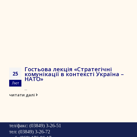
Гостьова лекція «Стратегічні
комунікації в контексті Україна –
25
НАТО»
Лют
...
читати далі
тел/факс: (03849) 3-26-51
тел: (03849) 3-26-72