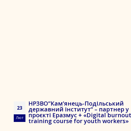
НРЗВО”Кам’янець-Подільський
23
державний інститут” – партнер у
проєкті Еразмус + «Digital burnou
Лют
training course for youth workers»