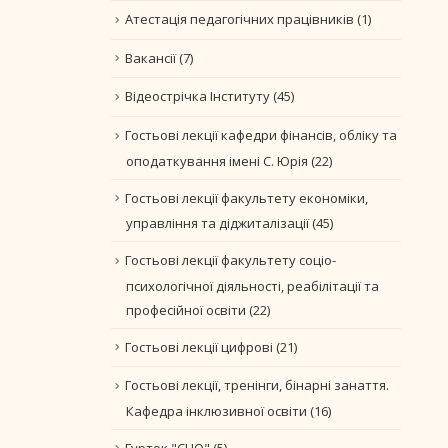
Атестація педагогічних працівників
(1)
Вакансії
(7)
Відеострічка Інституту
(45)
Гостьові лекції кафедри фінансів, обліку та
оподаткування імені С. Юрія
(22)
Гостьові лекції факультету економіки,
управління та діджиталізації
(45)
Гостьові лекції факультету соціо-
психологічної діяльності, реабілітації та
професійної освіти
(22)
Гостьові лекції цифрові
(21)
Гостьові лекції, тренінги, бінарні занаття.
Кафедра інклюзивної освіти
(16)
Гурток "CLIO"
(5)