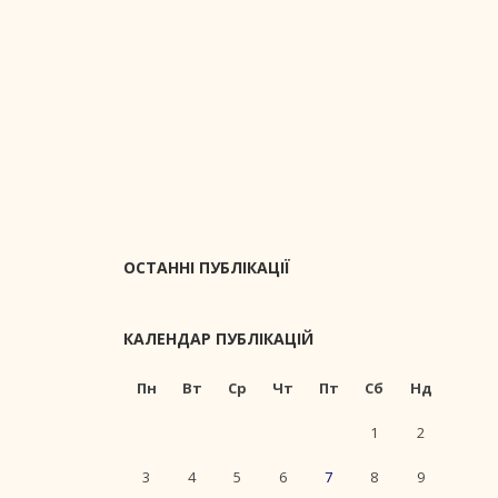
ОСТАННІ ПУБЛІКАЦІЇ
КАЛЕНДАР ПУБЛІКАЦІЙ
Пн
Вт
Ср
Чт
Пт
Сб
Нд
1
2
3
4
5
6
7
8
9