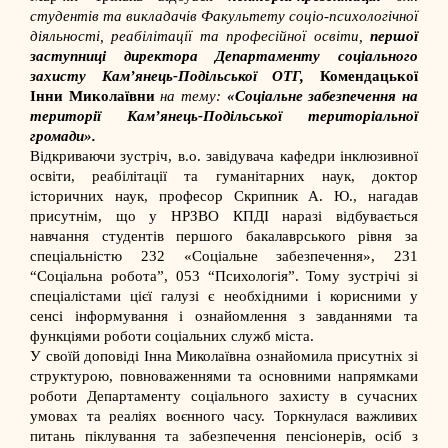
студентів та викладачів
Факультету соціо-психологічної
діяльності, реабілітації та професійної освіти,
першої
заступниці директора Департаменту соціального
захисту Кам’янець-Подільської ОТГ,
Комендацької
Інни Миколаївни
на тему:
«Соціальне забезпечення на
території Кам’янець-Подільської територіальної
громади».
Відкриваючи зустріч, в.о. завідувача кафедри інклюзивної
освіти, реабілітації та гуманітарних наук, доктор
історичних наук, професор Скрипник А. Ю., нагадав
присутнім, що у НРЗВО КПДІ наразі відбувається
навчання студентів першого бакалаврського рівня за
спеціальністю 232 «Соціальне забезпечення», 231
“Соціальна робота”, 053 “Психологія”. Тому зустрічі зі
спеціалістами цієї галузі є необхідними і корисними у
сенсі інформування і ознайомлення з завданнями та
функціями роботи соціальних служб міста.
У своїй доповіді Інна Миколаївна ознайомила присутніх зі
структурою, повноваженнями та основними напрямками
роботи Департаменту соціального захисту в сучасних
умовах та реаліях воєнного часу. Торкнулася важливих
питань піклування та забезпечення пенсіонерів, осіб з