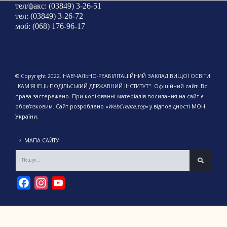
тел/факс: (03849) 3-26-51
тел: (03849) 3-26-72
моб: (068) 176-96-17
© Copyright 2022. НАВЧАЛЬНО-РЕАБІЛІТАЦІЙНИЙ ЗАКЛАД ВИЩОЇ ОСВІТИ
"КАМ'ЯНЕЦЬ-ПОДІЛЬСЬКИЙ ДЕРЖАВНИЙ ІНСТИТУТ". Офіційний сайт. Всі
права застережено. При копіюванні матеріалів посилання на сайт є
обов'язковим.
Сайт розроблено
«WebCreate.top»
у відповідності МОН
України.
МАПА САЙТУ
Facebook
Instagram
YouTube