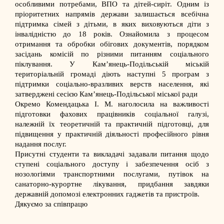
особливими потребами, ВПО та дітей-сиріт. Одним із
пріоритетних напрямів держави залишається всебічна
підтримка сімей з дітьми, в яких виховуються діти з
інвалідністю до 18 років. Ознайомила з процесом
отримання та обробки обігових документів, порядком
засідань комісій по різними питанням соціального
піклування. У Кам’янець-Подільській міській
територіальній громаді діють наступні 5 програм з
підтримки соціально-вразливих верств населення, які
затверджені сесією Кам’янець-Подільської міської ради
Окремо Комендацька І. М. наголосила на важливості
підготовки фахових працівників соціальної галузі,
належній їх теоретичній та практичній підготовці, для
підвищення у практичній діяльності професійного рівня
надання послуг.
Присутні студенти та викладачі задавали питання щодо
ступені соціального доступу і забезпечення осіб з
нозологіями транспортними послугами, путівок на
санаторно-курортне лікування, придбання завдяки
державній допомозі електронних гаджетів та пристроїв.
Дякуємо за співпрацю