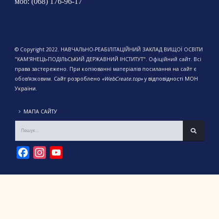
моб: (068) 176-96-17
© Copyright 2022. НАВЧАЛЬНО-РЕАБІЛІТАЦІЙНИЙ ЗАКЛАД ВИЩОЇ ОСВІТИ
"КАМ'ЯНЕЦЬ-ПОДІЛЬСЬКИЙ ДЕРЖАВНИЙ ІНСТИТУТ". Офіційний сайт. Всі
права застережено. При копіюванні матеріалів посилання на сайт є
обов'язковим.
Сайт розроблено
«WebCreate.top»
у відповідності МОН
України.
МАПА САЙТУ
Facebook
Instagram
YouTube