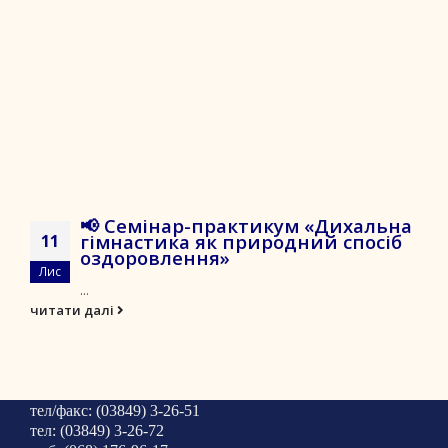
📢 Семінар-практикум «Дихальна
гімнастика як природний спосіб
11
оздоровлення»
Лис
...
читати далі
тел/факс: (03849) 3-26-51
тел: (03849) 3-26-72