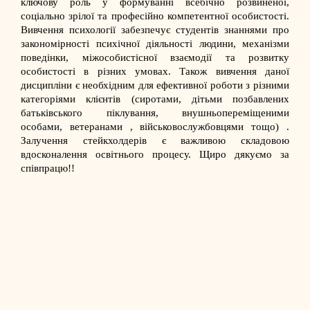
ключову роль у формуванні всебічно розвиненої,
соціально зрілої та професійно компетентної особистості.
Вивчення психології забезпечує студентів знаннями про
закономірності психічної діяльності людини, механізми
поведінки, міжособистісної взаємодії та розвитку
особистості в різних умовах. Також вивчення даної
дисципліни є необхідним для ефективної роботи з різними
категоріями клієнтів (сиротами, дітьми позбавлених
батьківського піклування, внушньопереміщеними
особами, ветеранами , військовослужбовцями тощо) .
Залучення стейкхолдерів є важливою складовою
вдосконалення освітнього процесу. Щиро дякуємо за
співпрацю!!