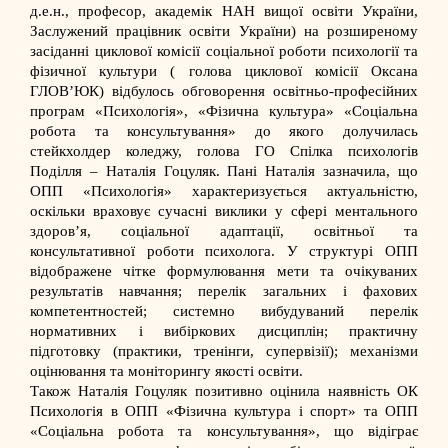
д.е.н., професор, академік НАН вищої освіти України,
Заслужений працівник освіти України) на розширеному
засіданні циклової комісії соціальної роботи психології та
фізичної культури ( голова циклової комісії Оксана
ГЛОВ’ЮК) відбулось обговорення освітньо-професійних
програм «Психологія», «Фізична культура» «Соціальна
робота та консультування» до якого долучилась
стейкхолдер коледжу, голова
ГО Спілка психологів
Поділля
– Наталія Гоцуляк. Пані Наталія зазначила, що
ОПП «Психологія» характеризується актуальністю,
оскільки враховує сучасні виклики у сфері ментального
здоров’я, соціальної адаптації, освітньої та
консультативної роботи психолога. У структурі ОПП
відображене чітке формулювання мети та очікуваних
результатів навчання; перелік загальних і фахових
компетентностей; системно вибудуваний перелік
нормативних і вибіркових дисциплін; практичну
підготовку (практики, тренінги, супервізії); механізми
оцінювання та моніторингу якості освіти.
Також Наталія Гоцуляк позитивно оцінила наявність ОК
Психологія в ОПП «Фізична культура і спорт» та ОПП
«Соціальна робота та консультування», що відіграє